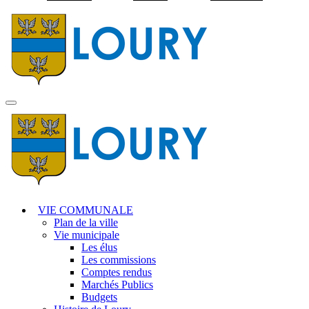
Visiter la page accuei
MENU
PRINCIPAL
VIE COMMUNALE
Plan de la ville
Vie municipale
Les élus
Les commissions
Comptes rendus
Marchés Publics
Budgets