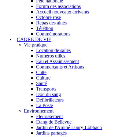
Fête nationale
Forum des associations
Accueil nouveaux arrivants
Octobre rose
Repas des ainés
Téléthon
Commémorations
CADRE DE VIE
Vie pratique
Location de salles
Numéros utiles
Eau et Assainissement
Commerçants et Artisans
Culte
Culture
Santé
Transports
Don du sang
Défibrillateurs
La Poste
Environnement
Fleurissement
Etang de Bellevue
Jardin de l'Amitié Loury-Lobbach
Jardins partagés