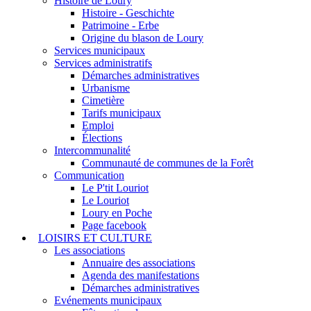
Histoire de Loury
Histoire - Geschichte
Patrimoine - Erbe
Origine du blason de Loury
Services municipaux
Services administratifs
Démarches administratives
Urbanisme
Cimetière
Tarifs municipaux
Emploi
Élections
Intercommunalité
Communauté de communes de la Forêt
Communication
Le P'tit Louriot
Le Louriot
Loury en Poche
Page facebook
LOISIRS ET CULTURE
Les associations
Annuaire des associations
Agenda des manifestations
Démarches administratives
Evénements municipaux