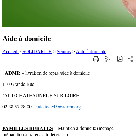
Aide à domicile
Accueil
>
SOLIDARITE
>
Séniors
>
Aide à domicile
Part
Imprimer
Générer
sur
cette
le
les
page
flux
ADMR
– livraison de repas /aide à domicile
rése
RSS
soci
110 Grande Rue
45110 CHATEAUNEUF-SUR-LOIRE
02.38.57.28.00 –
info.fede45@adrmr.org
FAMILLES RURALES
– Maintien à domicile (ménage,
préparation aux repas, toilettes …)