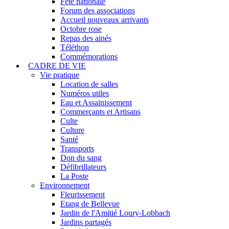
Fête nationale
Forum des associations
Accueil nouveaux arrivants
Octobre rose
Repas des ainés
Téléthon
Commémorations
CADRE DE VIE
Vie pratique
Location de salles
Numéros utiles
Eau et Assainissement
Commerçants et Artisans
Culte
Culture
Santé
Transports
Don du sang
Défibrillateurs
La Poste
Environnement
Fleurissement
Etang de Bellevue
Jardin de l'Amitié Loury-Lobbach
Jardins partagés