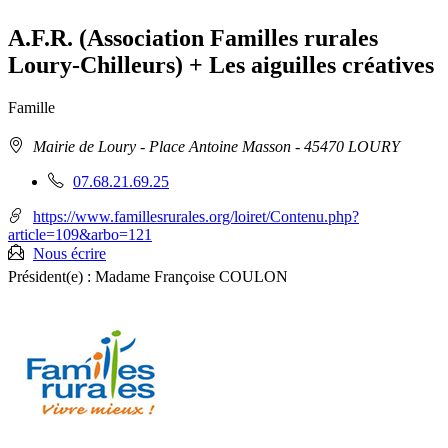
sur
cette
le
les
page
flux
rése
A.F.R. (Association Familles rurales
RSS
soci
Loury-Chilleurs) + Les aiguilles créatives
Famille
Adresse
Mairie de Loury - Place Antoine Masson
- 45470 LOURY
:
Téléphone
07.68.21.69.25
fixe
:
https://www.famillesrurales.org/loiret/Contenu.php?
article=109&arbo=121
Nous écrire
Président(e) :
Madame Françoise COULON