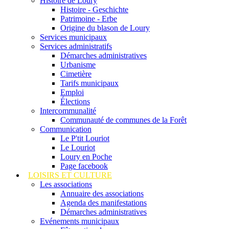
Histoire de Loury
Histoire - Geschichte
Patrimoine - Erbe
Origine du blason de Loury
Services municipaux
Services administratifs
Démarches administratives
Urbanisme
Cimetière
Tarifs municipaux
Emploi
Élections
Intercommunalité
Communauté de communes de la Forêt
Communication
Le P'tit Louriot
Le Louriot
Loury en Poche
Page facebook
LOISIRS ET CULTURE
Les associations
Annuaire des associations
Agenda des manifestations
Démarches administratives
Evénements municipaux