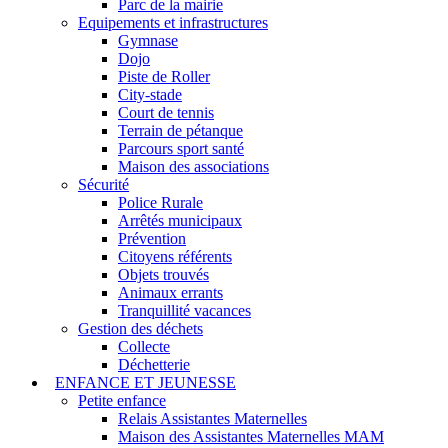
Parc de la mairie
Equipements et infrastructures
Gymnase
Dojo
Piste de Roller
City-stade
Court de tennis
Terrain de pétanque
Parcours sport santé
Maison des associations
Sécurité
Police Rurale
Arrêtés municipaux
Prévention
Citoyens référents
Objets trouvés
Animaux errants
Tranquillité vacances
Gestion des déchets
Collecte
Déchetterie
ENFANCE ET JEUNESSE
Petite enfance
Relais Assistantes Maternelles
Maison des Assistantes Maternelles MAM