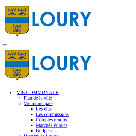
Visiter la page accuei
MENU
PRINCIPAL
VIE COMMUNALE
Plan de la ville
Vie municipale
Les élus
Les commissions
Comptes rendus
Marchés Publics
Budgets