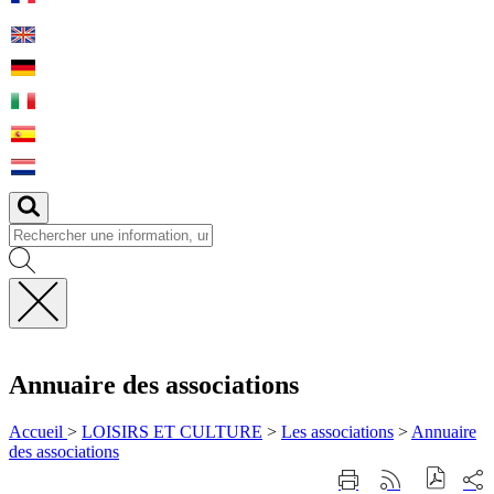
Fermer
la
recherche
Annuaire des associations
Accueil
>
LOISIRS ET CULTURE
>
Les associations
>
Annuaire
des associations
Part
Imprimer
Générer