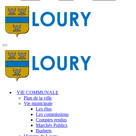
Visiter la page accuei
MENU
PRINCIPAL
VIE COMMUNALE
Plan de la ville
Vie municipale
Les élus
Les commissions
Comptes rendus
Marchés Publics
Budgets