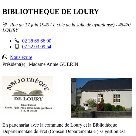
sur
cette
le
les
page
flux
rése
BIBLIOTHEQUE DE LOURY
RSS
soci
Adresse
Rue du 17 juin 1940 ( à côté de la salle de gym/danse)
- 45470
:
LOURY
Téléphone
02 38 65 66 90
fixe
Téléphone
07 52 03 09 54
:
mobile
:
Nous écrire
Président(e) :
Madame Annie GUERIN
En partenariat avec la commune de Loury et la Bibliothèque
Départementale de Prêt (Conseil Départementale ) sa gestion est