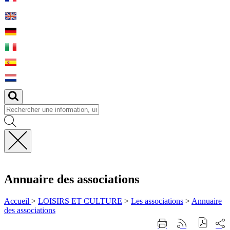
Fermer
la
recherche
Annuaire des associations
Accueil
>
LOISIRS ET CULTURE
>
Les associations
>
Annuaire
des associations
Part
Imprimer
Générer