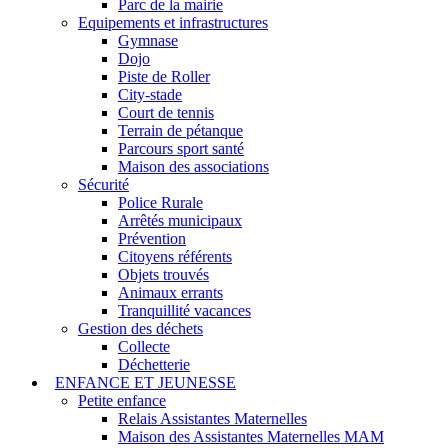
Parc de la mairie
Equipements et infrastructures
Gymnase
Dojo
Piste de Roller
City-stade
Court de tennis
Terrain de pétanque
Parcours sport santé
Maison des associations
Sécurité
Police Rurale
Arrêtés municipaux
Prévention
Citoyens référents
Objets trouvés
Animaux errants
Tranquillité vacances
Gestion des déchets
Collecte
Déchetterie
ENFANCE ET JEUNESSE
Petite enfance
Relais Assistantes Maternelles
Maison des Assistantes Maternelles MAM