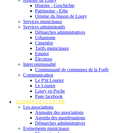
Histoire de Loury
Histoire - Geschichte
Patrimoine - Erbe
Origine du blason de Loury
Services municipaux
Services administratifs
Démarches administratives
Urbanisme
Cimetière
Tarifs municipaux
Emploi
Élections
Intercommunalité
Communauté de communes de la Forêt
Communication
Le P'tit Louriot
Le Louriot
Loury en Poche
Page facebook
LOISIRS ET CULTURE
Les associations
Annuaire des associations
Agenda des manifestations
Démarches administratives
Evénements municipaux