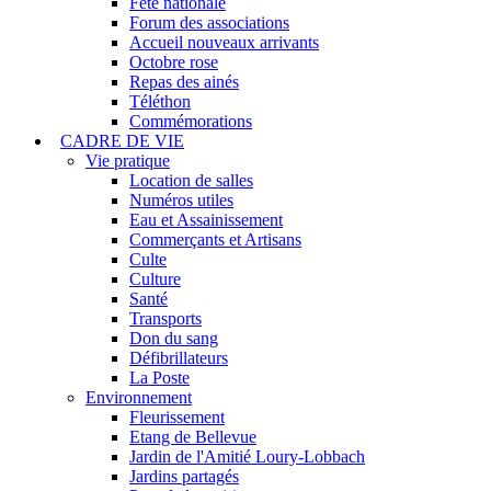
Fête nationale
Forum des associations
Accueil nouveaux arrivants
Octobre rose
Repas des ainés
Téléthon
Commémorations
CADRE DE VIE
Vie pratique
Location de salles
Numéros utiles
Eau et Assainissement
Commerçants et Artisans
Culte
Culture
Santé
Transports
Don du sang
Défibrillateurs
La Poste
Environnement
Fleurissement
Etang de Bellevue
Jardin de l'Amitié Loury-Lobbach
Jardins partagés