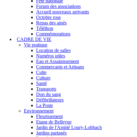
Fête nationale
Forum des associations
Accueil nouveaux arrivants
Octobre rose
Repas des ainés
Téléthon
Commémorations
CADRE DE VIE
Vie pratique
Location de salles
Numéros utiles
Eau et Assainissement
Commerçants et Artisans
Culte
Culture
Santé
Transports
Don du sang
Défibrillateurs
La Poste
Environnement
Fleurissement
Etang de Bellevue
Jardin de l'Amitié Loury-Lobbach
Jardins partagés