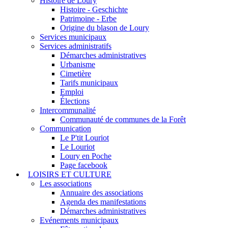
Histoire de Loury
Histoire - Geschichte
Patrimoine - Erbe
Origine du blason de Loury
Services municipaux
Services administratifs
Démarches administratives
Urbanisme
Cimetière
Tarifs municipaux
Emploi
Élections
Intercommunalité
Communauté de communes de la Forêt
Communication
Le P'tit Louriot
Le Louriot
Loury en Poche
Page facebook
LOISIRS ET CULTURE
Les associations
Annuaire des associations
Agenda des manifestations
Démarches administratives
Evénements municipaux