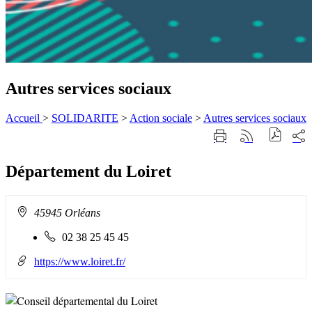
Autres services sociaux
Accueil
>
SOLIDARITE
>
Action sociale
>
Autres services sociaux
Part
Imprimer
Générer
sur
cette
le
les
page
flux
rése
Département du Loiret
RSS
soci
Adresse
45945 Orléans
:
Téléphone
02 38 25 45 45
fixe
:
https://www.loiret.fr/