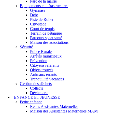
Parc de la mairie
Equipements et infrastructures
Gymnase
Dojo
Piste de Roller
City-stade
Court de tennis
Terrain de pétanque
Parcours sport santé
Maison des associations
Sécurité
Police Rurale
Arrêtés municipaux
Prévention
Citoyens référents
Objets trouvés
Animaux errants
Tranquillité vacances
Gestion des déchets
Collecte
Déchetterie
ENFANCE ET JEUNESSE
Petite enfance
Relais Assistantes Maternelles
Maison des Assistantes Maternelles MAM