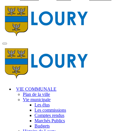
Visiter la page accuei
MENU
PRINCIPAL
VIE COMMUNALE
Plan de la ville
Vie municipale
Les élus
Les commissions
Comptes rendus
Marchés Publics
Budgets