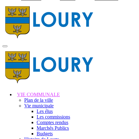
Visiter la page accuei
MENU
PRINCIPAL
VIE COMMUNALE
Plan de la ville
Vie municipale
Les élus
Les commissions
Comptes rendus
Marchés Publics
Budgets