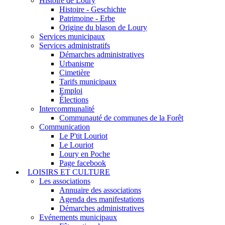
Histoire de Loury
Histoire - Geschichte
Patrimoine - Erbe
Origine du blason de Loury
Services municipaux
Services administratifs
Démarches administratives
Urbanisme
Cimetière
Tarifs municipaux
Emploi
Élections
Intercommunalité
Communauté de communes de la Forêt
Communication
Le P'tit Louriot
Le Louriot
Loury en Poche
Page facebook
LOISIRS ET CULTURE
Les associations
Annuaire des associations
Agenda des manifestations
Démarches administratives
Evénements municipaux