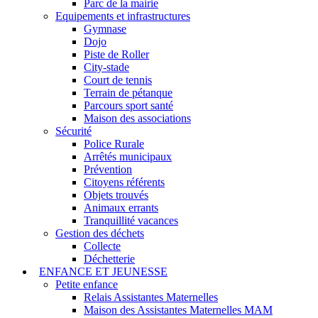
Parc de la mairie
Equipements et infrastructures
Gymnase
Dojo
Piste de Roller
City-stade
Court de tennis
Terrain de pétanque
Parcours sport santé
Maison des associations
Sécurité
Police Rurale
Arrêtés municipaux
Prévention
Citoyens référents
Objets trouvés
Animaux errants
Tranquillité vacances
Gestion des déchets
Collecte
Déchetterie
ENFANCE ET JEUNESSE
Petite enfance
Relais Assistantes Maternelles
Maison des Assistantes Maternelles MAM