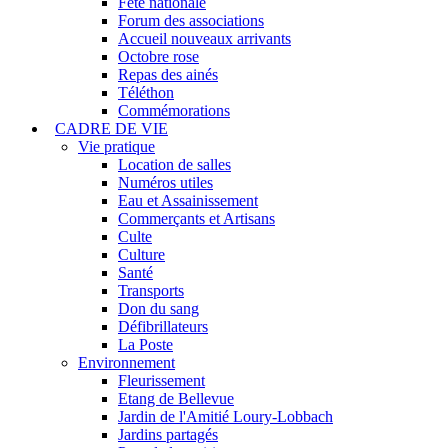
Fête nationale
Forum des associations
Accueil nouveaux arrivants
Octobre rose
Repas des ainés
Téléthon
Commémorations
CADRE DE VIE
Vie pratique
Location de salles
Numéros utiles
Eau et Assainissement
Commerçants et Artisans
Culte
Culture
Santé
Transports
Don du sang
Défibrillateurs
La Poste
Environnement
Fleurissement
Etang de Bellevue
Jardin de l'Amitié Loury-Lobbach
Jardins partagés