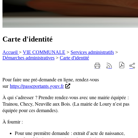
Carte d'identité
Accueil
>
VIE COMMUNALE
>
Services administratifs
>
Démarches administratives
>
Carte d'identité
Part
Imprimer
Générer
sur
cette
le
les
page
flux
Pour faire une pré-demande en ligne, rendez-vous
rése
RSS
soci
RENDEZ-VOUS PASSEPORT -CARTE D
sur
https://passeportants.gouv.fr
À qui s’adresser ? Prendre rendez-vous avec une mairie équipée :
Trainou, Checy, Neuville aux Bois. (La mairie de Loury n’est pas
équipée pour ces demandes).
À fournir :
Pour une première demande : extrait d’acte de naissance,