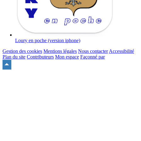
Loury en poche (version iphone)
Gestion des cookies
Mentions légales
Nous contacter
Accessibilité
Plan du site
Contributeurs
Mon espace
Façonné par
Remonter
en
haut
du
site