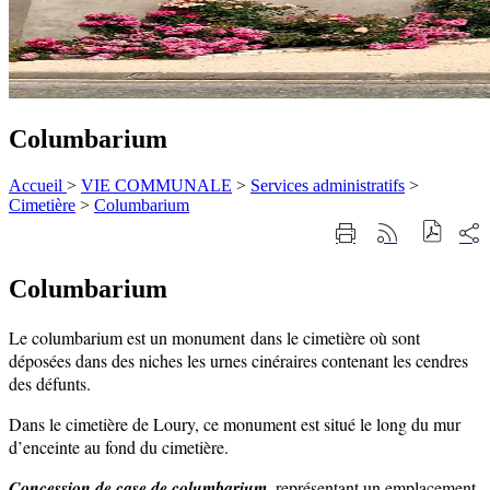
Columbarium
Accueil
>
VIE COMMUNALE
>
Services administratifs
>
Cimetière
>
Columbarium
Part
Imprimer
Générer
sur
cette
le
les
page
flux
rése
Columbarium
RSS
soci
Le columbarium est un monument dans le cimetière où sont
déposées dans des niches les urnes cinéraires contenant les cendres
des défunts.
Dans le cimetière de Loury, ce monument est situé le long du mur
d’enceinte au fond du cimetière.
Concession de case de columbarium
, représentant un emplacement