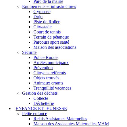
Parc de la mairie
Equipements et infrastructures
Gymnase
Dojo
Piste de Roller
City-stade
Court de tennis
Terrain de pétanque
Parcours sport santé
Maison des associations
Sécurité
Police Rurale
Arrêtés municipaux
Prévention
Citoyens référents
Objets trouvés
Animaux errants
Tranquillité vacances
Gestion des déchets
Collecte
Déchetterie
ENFANCE ET JEUNESSE
Petite enfance
Relais Assistantes Maternelles
Maison des Assistantes Maternelles MAM