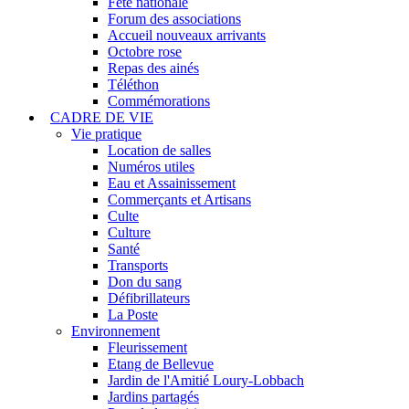
Fête nationale
Forum des associations
Accueil nouveaux arrivants
Octobre rose
Repas des ainés
Téléthon
Commémorations
CADRE DE VIE
Vie pratique
Location de salles
Numéros utiles
Eau et Assainissement
Commerçants et Artisans
Culte
Culture
Santé
Transports
Don du sang
Défibrillateurs
La Poste
Environnement
Fleurissement
Etang de Bellevue
Jardin de l'Amitié Loury-Lobbach
Jardins partagés