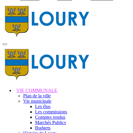
Visiter la page accuei
MENU
PRINCIPAL
VIE COMMUNALE
Plan de la ville
Vie municipale
Les élus
Les commissions
Comptes rendus
Marchés Publics
Budgets