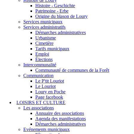
Histoire de Loury
Histoire - Geschichte
Patrimoine - Erbe
Origine du blason de Loury
Services municipaux
Services administratifs
Démarches administratives
Urbanisme
Cimetière
Tarifs municipaux
Emploi
Élections
Intercommunalité
Communauté de communes de la Forêt
Communication
Le P'tit Louriot
Le Louriot
Loury en Poche
Page facebook
LOISIRS ET CULTURE
Les associations
Annuaire des associations
Agenda des manifestations
Démarches administratives
Evénements municipaux