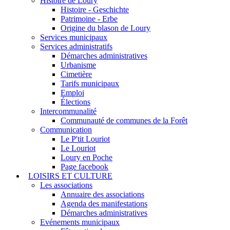
Histoire de Loury
Histoire - Geschichte
Patrimoine - Erbe
Origine du blason de Loury
Services municipaux
Services administratifs
Démarches administratives
Urbanisme
Cimetière
Tarifs municipaux
Emploi
Élections
Intercommunalité
Communauté de communes de la Forêt
Communication
Le P'tit Louriot
Le Louriot
Loury en Poche
Page facebook
LOISIRS ET CULTURE
Les associations
Annuaire des associations
Agenda des manifestations
Démarches administratives
Evénements municipaux