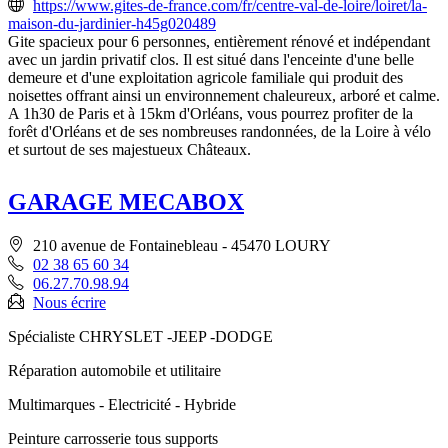
https://www.gites-de-france.com/fr/centre-val-de-loire/loiret/la-
maison-du-jardinier-h45g020489
Gite spacieux pour 6 personnes, entièrement rénové et indépendant
avec un jardin privatif clos. Il est situé dans l'enceinte d'une belle
demeure et d'une exploitation agricole familiale qui produit des
noisettes offrant ainsi un environnement chaleureux, arboré et calme.
A 1h30 de Paris et à 15km d'Orléans, vous pourrez profiter de la
forêt d'Orléans et de ses nombreuses randonnées, de la Loire à vélo
et surtout de ses majestueux Châteaux.
GARAGE MECABOX
210 avenue de Fontainebleau - 45470 LOURY
02 38 65 60 34
06.27.70.98.94
Nous écrire
Spécialiste CHRYSLET -JEEP -DODGE
Réparation automobile et utilitaire
Multimarques - Electricité - Hybride
Peinture carrosserie tous supports