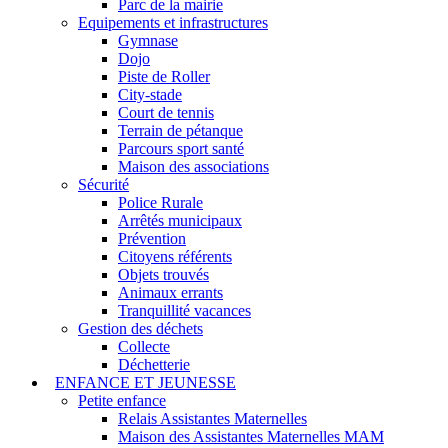
Parc de la mairie
Equipements et infrastructures
Gymnase
Dojo
Piste de Roller
City-stade
Court de tennis
Terrain de pétanque
Parcours sport santé
Maison des associations
Sécurité
Police Rurale
Arrêtés municipaux
Prévention
Citoyens référents
Objets trouvés
Animaux errants
Tranquillité vacances
Gestion des déchets
Collecte
Déchetterie
ENFANCE ET JEUNESSE
Petite enfance
Relais Assistantes Maternelles
Maison des Assistantes Maternelles MAM