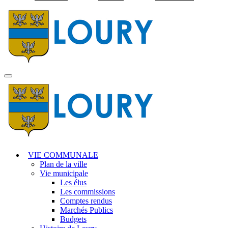
Visiter la page accuei
MENU
PRINCIPAL
VIE COMMUNALE
Plan de la ville
Vie municipale
Les élus
Les commissions
Comptes rendus
Marchés Publics
Budgets