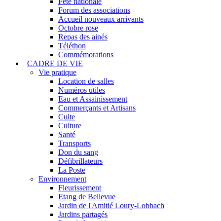
Fête nationale
Forum des associations
Accueil nouveaux arrivants
Octobre rose
Repas des ainés
Téléthon
Commémorations
CADRE DE VIE
Vie pratique
Location de salles
Numéros utiles
Eau et Assainissement
Commerçants et Artisans
Culte
Culture
Santé
Transports
Don du sang
Défibrillateurs
La Poste
Environnement
Fleurissement
Etang de Bellevue
Jardin de l'Amitié Loury-Lobbach
Jardins partagés