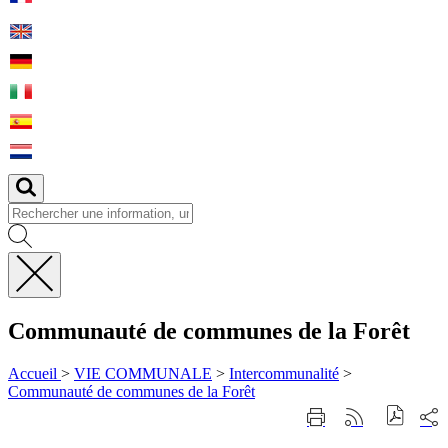
Fermer
la
Communauté de communes de la Forêt
recherche
Accueil
>
VIE COMMUNALE
>
Intercommunalité
>
Communauté de communes de la Forêt
Part
Imprimer
Générer
sur
cette
le
les