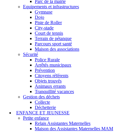
Parc de la mairie
Equipements et infrastructures
Gymnase
Dojo
Piste de Roller
City-stade
Court de tennis
Terrain de pétanque
Parcours sport santé
Maison des associations
Sécurité
Police Rurale
Arrêtés municipaux
Prévention
Citoyens référents
Objets trouvés
Animaux errants
Tranquillité vacances
Gestion des déchets
Collecte
Déchetterie
ENFANCE ET JEUNESSE
Petite enfance
Relais Assistantes Maternelles
Maison des Assistantes Maternelles MAM