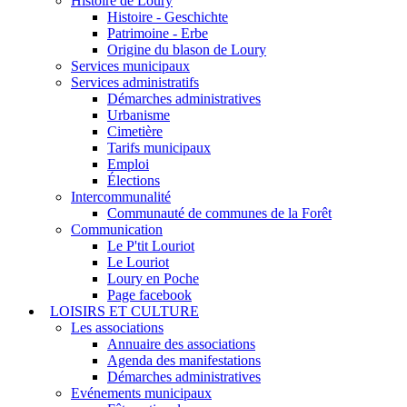
Histoire de Loury
Histoire - Geschichte
Patrimoine - Erbe
Origine du blason de Loury
Services municipaux
Services administratifs
Démarches administratives
Urbanisme
Cimetière
Tarifs municipaux
Emploi
Élections
Intercommunalité
Communauté de communes de la Forêt
Communication
Le P'tit Louriot
Le Louriot
Loury en Poche
Page facebook
LOISIRS ET CULTURE
Les associations
Annuaire des associations
Agenda des manifestations
Démarches administratives
Evénements municipaux