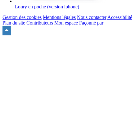
Loury en poche (version iphone)
Gestion des cookies
Mentions légales
Nous contacter
Accessibilité
Plan du site
Contributeurs
Mon espace
Façonné par
Remonter
en
haut
du
site