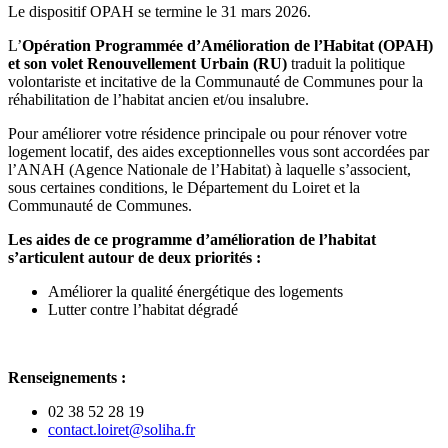
page
flux
Le dispositif OPAH se termine le 31 mars 2026.
rése
RSS
soci
RÉNOVEZ MALIN, PROFIEZ DES AID
L’
Opération Programmée d’Amélioration de l’Habitat (OPAH)
et son volet Renouvellement Urbain (RU)
traduit la politique
volontariste et incitative de la Communauté de Communes pour la
réhabilitation de l’habitat ancien et/ou insalubre.
Pour améliorer votre résidence principale ou pour rénover votre
logement locatif, des aides exceptionnelles vous sont accordées par
l’ANAH (Agence Nationale de l’Habitat) à laquelle s’associent,
sous certaines conditions, le Département du Loiret et la
Communauté de Communes.
Les aides de ce programme d’amélioration de l’habitat
s’articulent autour de deux priorités :
Améliorer la qualité énergétique des logements
Lutter contre l’habitat dégradé
Renseignements :
02 38 52 28 19
contact.loiret@soliha.fr