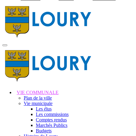
Visiter la page accuei
MENU
PRINCIPAL
VIE COMMUNALE
Plan de la ville
Vie municipale
Les élus
Les commissions
Comptes rendus
Marchés Publics
Budgets