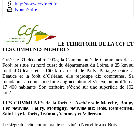
page
flux
http://www.cc-foret.fr
rése
La Communauté de Communes de la Forê
RSS
soci
Nous écrire
LE TERRITOIRE DE LA CCF ET
LES COMMUNES MEMBRES
Créée le 31 décembre 1998, la Communauté de Communes de la
Forêt se situe au nord-ouest du département du Loiret, à 25 km au
nord d’Orléans et à 100 km au sud de Paris. Partagée entre la
Beauce et la forêt d’Orléans, elle regroupe dix communes. Sa
population a connu une forte augmentation et s’élève aujourd’hui à
17 400 habitants. Son territoire s’étend sur une superficie de 192
km2.
LES COMMUNES de la forêt
:
Aschères le Marché, Bougy
Lez Neuville, Loury, Montigny, Neuville aux Bois, Rebréchien,
Saint Lyé la forêt, Traînou, Vennecy et Villereau.
Le siège de cette communauté est situé à
Neuville aux Bois