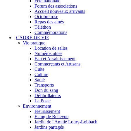
Fête nationale
Forum des associations
Accueil nouveaux arrivants
Octobre rose
Repas des ainés
Téléthon
Commémorations
CADRE DE VIE
Vie pratique
Location de salles
Numéros utiles
Eau et Assainissement
Commerçants et Artisans
Culte
Culture
Santé
Transports
Don du sang
Défibrillateurs
La Poste
Environnement
Fleurissement
Etang de Bellevue
Jardin de l'Amitié Loury-Lobbach
Jardins partagés