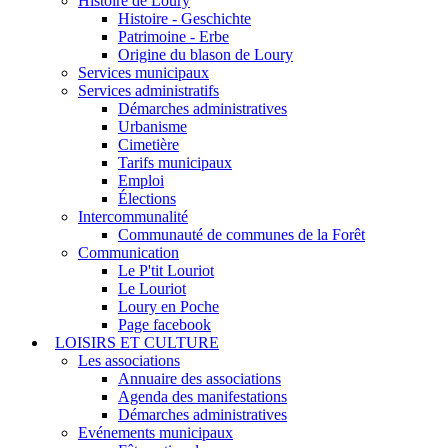
Histoire de Loury
Histoire - Geschichte
Patrimoine - Erbe
Origine du blason de Loury
Services municipaux
Services administratifs
Démarches administratives
Urbanisme
Cimetière
Tarifs municipaux
Emploi
Élections
Intercommunalité
Communauté de communes de la Forêt
Communication
Le P'tit Louriot
Le Louriot
Loury en Poche
Page facebook
LOISIRS ET CULTURE
Les associations
Annuaire des associations
Agenda des manifestations
Démarches administratives
Evénements municipaux