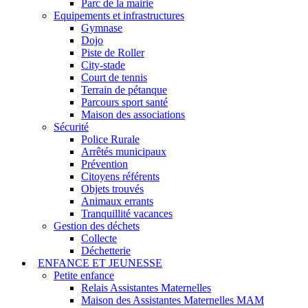
Parc de la mairie
Equipements et infrastructures
Gymnase
Dojo
Piste de Roller
City-stade
Court de tennis
Terrain de pétanque
Parcours sport santé
Maison des associations
Sécurité
Police Rurale
Arrêtés municipaux
Prévention
Citoyens référents
Objets trouvés
Animaux errants
Tranquillité vacances
Gestion des déchets
Collecte
Déchetterie
ENFANCE ET JEUNESSE
Petite enfance
Relais Assistantes Maternelles
Maison des Assistantes Maternelles MAM