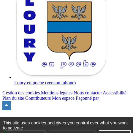
Loury en poche (version iphone)
Gestion des cookies
Mentions légales
Nous contacter
Accessibilité
Plan du site
Contributeurs
Mon espace
Façonné par
Remonter
en
haut
du
This site uses cookies and gives you control over what you want
site
to activate