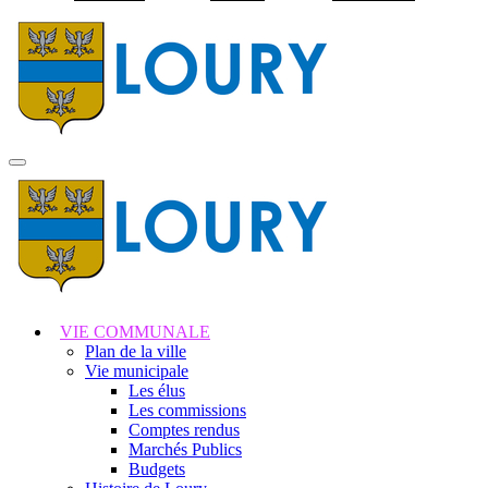
Visiter la page accuei
MENU
PRINCIPAL
VIE COMMUNALE
Plan de la ville
Vie municipale
Les élus
Les commissions
Comptes rendus
Marchés Publics
Budgets