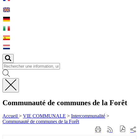
Fermer
la
Communauté de communes de la Forêt
recherche
Accueil
>
VIE COMMUNALE
>
Intercommunalité
>
Communauté de communes de la Forêt
Part
Imprimer
Générer
sur
cette
le
les