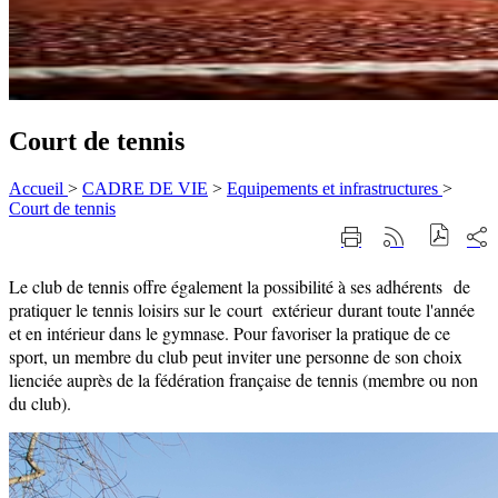
Court de tennis
Accueil
>
CADRE DE VIE
>
Equipements et infrastructures
>
Court de tennis
Part
Imprimer
Générer
sur
cette
le
les
page
flux
Le club de tennis offre également la possibilité à ses adhérents de
rése
RSS
soci
pratiquer le tennis loisirs sur le court extérieur durant toute l'année
et en intérieur dans le gymnase. Pour favoriser la pratique de ce
sport, un membre du club peut inviter une personne de son choix
lienciée auprès de la fédération française de tennis (membre ou non
du club).