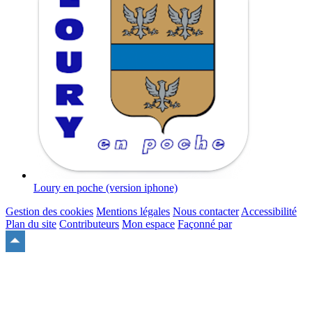
Loury en poche (version iphone)
Gestion des cookies
Mentions légales
Nous contacter
Accessibilité
Plan du site
Contributeurs
Mon espace
Façonné par
Remonter
en
haut
du
site