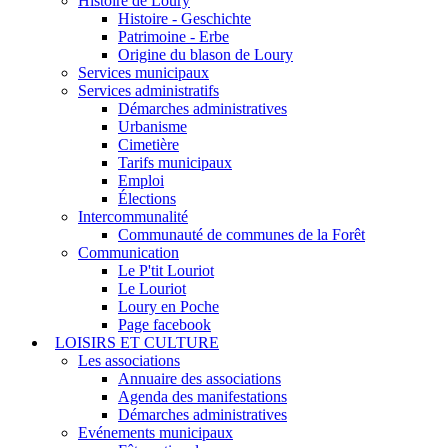
Histoire de Loury
Histoire - Geschichte
Patrimoine - Erbe
Origine du blason de Loury
Services municipaux
Services administratifs
Démarches administratives
Urbanisme
Cimetière
Tarifs municipaux
Emploi
Élections
Intercommunalité
Communauté de communes de la Forêt
Communication
Le P'tit Louriot
Le Louriot
Loury en Poche
Page facebook
LOISIRS ET CULTURE
Les associations
Annuaire des associations
Agenda des manifestations
Démarches administratives
Evénements municipaux