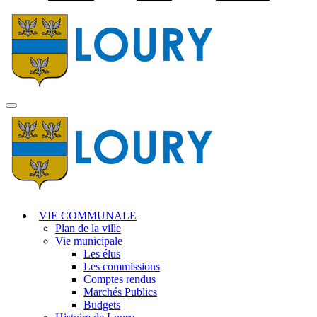
Visiter la page accuei
MENU
PRINCIPAL
VIE COMMUNALE
Plan de la ville
Vie municipale
Les élus
Les commissions
Comptes rendus
Marchés Publics
Budgets