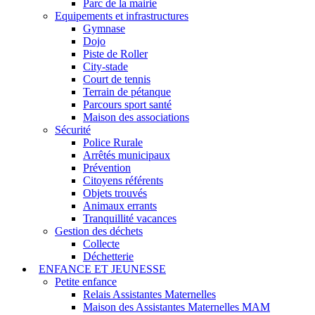
Parc de la mairie
Equipements et infrastructures
Gymnase
Dojo
Piste de Roller
City-stade
Court de tennis
Terrain de pétanque
Parcours sport santé
Maison des associations
Sécurité
Police Rurale
Arrêtés municipaux
Prévention
Citoyens référents
Objets trouvés
Animaux errants
Tranquillité vacances
Gestion des déchets
Collecte
Déchetterie
ENFANCE ET JEUNESSE
Petite enfance
Relais Assistantes Maternelles
Maison des Assistantes Maternelles MAM