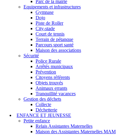
Parc de la mairie
Equipements et infrastructures
Gymnase
Dojo
Piste de Roller
City-stade
Court de tennis
Terrain de pétanque
Parcours sport santé
Maison des associations
Sécurité
Police Rurale
Arrêtés municipaux
Prévention
Citoyens référents
Objets trouvés
Animaux errants
Tranquillité vacances
Gestion des déchets
Collecte
Déchetterie
ENFANCE ET JEUNESSE
Petite enfance
Relais Assistantes Maternelles
Maison des Assistantes Maternelles MAM