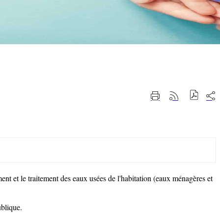
Part
Imprimer
Générer
sur
cette
le
les
page
flux
rése
RSS
soci
ement et le traitement des eaux usées de l'habitation (eaux ménagères et
ublique.