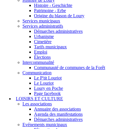
Histoire de Loury
Histoire - Geschichte
Patrimoine - Erbe
Origine du blason de Loury
Services municipaux
Services administratifs
Démarches administratives
Urbanisme
Cimetière
Tarifs municipaux
Emploi
Élections
Intercommunalité
Communauté de communes de la Forêt
Communication
Le P'tit Louriot
Le Louriot
Loury en Poche
Page facebook
LOISIRS ET CULTURE
Les associations
Annuaire des associations
Agenda des manifestations
Démarches administratives
Evénements municipaux