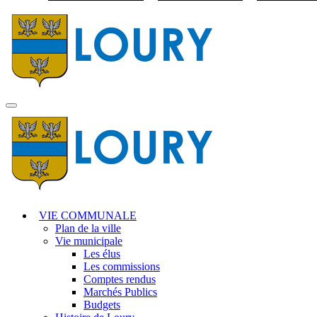
Visiter la page accuei
MENU
PRINCIPAL
VIE COMMUNALE
Plan de la ville
Vie municipale
Les élus
Les commissions
Comptes rendus
Marchés Publics
Budgets