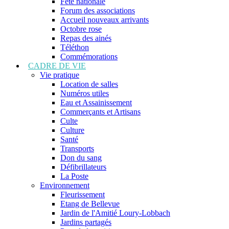
Fête nationale
Forum des associations
Accueil nouveaux arrivants
Octobre rose
Repas des ainés
Téléthon
Commémorations
CADRE DE VIE
Vie pratique
Location de salles
Numéros utiles
Eau et Assainissement
Commerçants et Artisans
Culte
Culture
Santé
Transports
Don du sang
Défibrillateurs
La Poste
Environnement
Fleurissement
Etang de Bellevue
Jardin de l'Amitié Loury-Lobbach
Jardins partagés