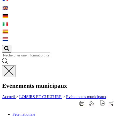
Fermer
la
Evénements municipaux
recherche
Accueil
>
LOISIRS ET CULTURE
>
Evénements municipaux
Part
Imprimer
Générer
sur
cette
le
les
page
flux
Fête
Fête nationale
rése