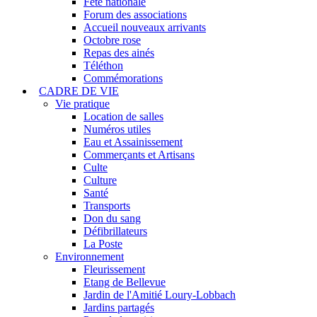
Fête nationale
Forum des associations
Accueil nouveaux arrivants
Octobre rose
Repas des ainés
Téléthon
Commémorations
CADRE DE VIE
Vie pratique
Location de salles
Numéros utiles
Eau et Assainissement
Commerçants et Artisans
Culte
Culture
Santé
Transports
Don du sang
Défibrillateurs
La Poste
Environnement
Fleurissement
Etang de Bellevue
Jardin de l'Amitié Loury-Lobbach
Jardins partagés