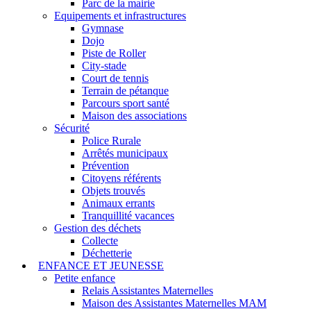
Parc de la mairie
Equipements et infrastructures
Gymnase
Dojo
Piste de Roller
City-stade
Court de tennis
Terrain de pétanque
Parcours sport santé
Maison des associations
Sécurité
Police Rurale
Arrêtés municipaux
Prévention
Citoyens référents
Objets trouvés
Animaux errants
Tranquillité vacances
Gestion des déchets
Collecte
Déchetterie
ENFANCE ET JEUNESSE
Petite enfance
Relais Assistantes Maternelles
Maison des Assistantes Maternelles MAM