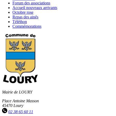
RSS
nationale
Forum
Forum des associations
soci
des
Accueil
Accueil nouveaux arrivants
associations
nouveaux
Octobre
Octobre rose
arrivants
rose
Repas
Repas des ainés
des
Téléthon
Téléthon
ainés
Commémorations
Commémorations
Mairie de LOURY
Place Antoine Masson
45470 Loury
02 38 65 60 11