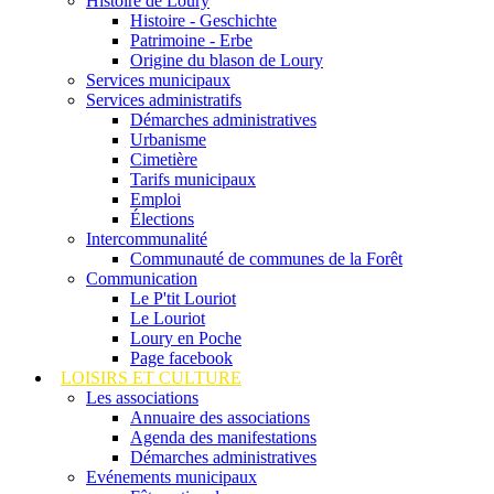
Histoire de Loury
Histoire - Geschichte
Patrimoine - Erbe
Origine du blason de Loury
Services municipaux
Services administratifs
Démarches administratives
Urbanisme
Cimetière
Tarifs municipaux
Emploi
Élections
Intercommunalité
Communauté de communes de la Forêt
Communication
Le P'tit Louriot
Le Louriot
Loury en Poche
Page facebook
LOISIRS ET CULTURE
Les associations
Annuaire des associations
Agenda des manifestations
Démarches administratives
Evénements municipaux