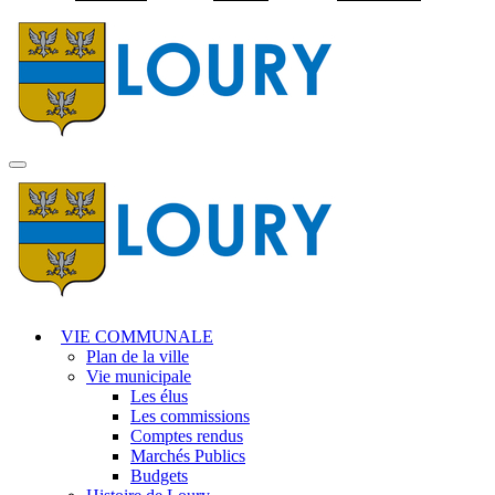
Visiter la page accuei
MENU
PRINCIPAL
VIE COMMUNALE
Plan de la ville
Vie municipale
Les élus
Les commissions
Comptes rendus
Marchés Publics
Budgets