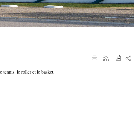
Part
Imprimer
Générer
sur
cette
le
les
page
flux
tennis, le roller et le basket.
rése
RSS
soci