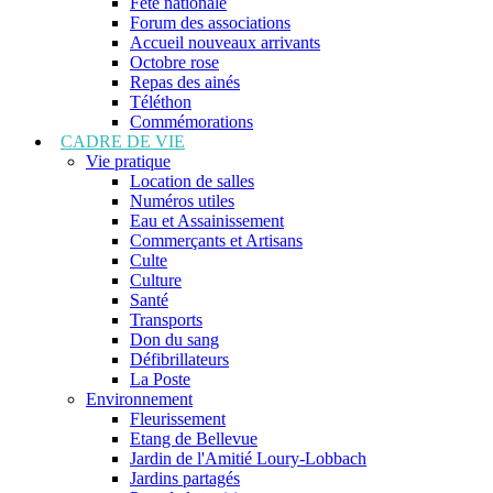
Fête nationale
Forum des associations
Accueil nouveaux arrivants
Octobre rose
Repas des ainés
Téléthon
Commémorations
CADRE DE VIE
Vie pratique
Location de salles
Numéros utiles
Eau et Assainissement
Commerçants et Artisans
Culte
Culture
Santé
Transports
Don du sang
Défibrillateurs
La Poste
Environnement
Fleurissement
Etang de Bellevue
Jardin de l'Amitié Loury-Lobbach
Jardins partagés