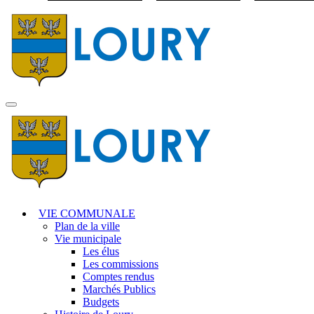
Visiter la page accuei
MENU
PRINCIPAL
VIE COMMUNALE
Plan de la ville
Vie municipale
Les élus
Les commissions
Comptes rendus
Marchés Publics
Budgets