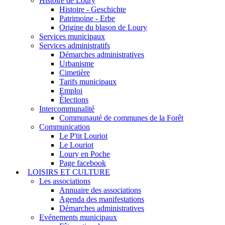
Histoire de Loury
Histoire - Geschichte
Patrimoine - Erbe
Origine du blason de Loury
Services municipaux
Services administratifs
Démarches administratives
Urbanisme
Cimetière
Tarifs municipaux
Emploi
Élections
Intercommunalité
Communauté de communes de la Forêt
Communication
Le P'tit Louriot
Le Louriot
Loury en Poche
Page facebook
LOISIRS ET CULTURE
Les associations
Annuaire des associations
Agenda des manifestations
Démarches administratives
Evénements municipaux