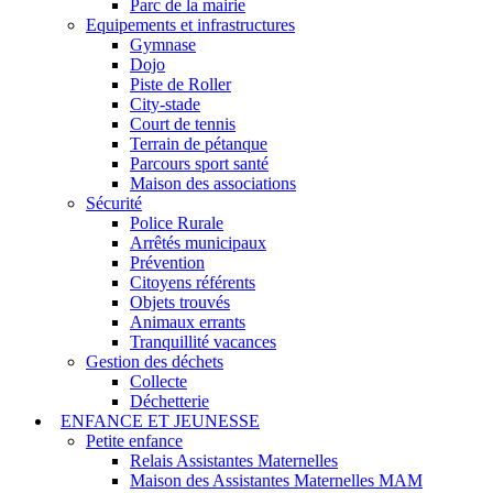
Parc de la mairie
Equipements et infrastructures
Gymnase
Dojo
Piste de Roller
City-stade
Court de tennis
Terrain de pétanque
Parcours sport santé
Maison des associations
Sécurité
Police Rurale
Arrêtés municipaux
Prévention
Citoyens référents
Objets trouvés
Animaux errants
Tranquillité vacances
Gestion des déchets
Collecte
Déchetterie
ENFANCE ET JEUNESSE
Petite enfance
Relais Assistantes Maternelles
Maison des Assistantes Maternelles MAM