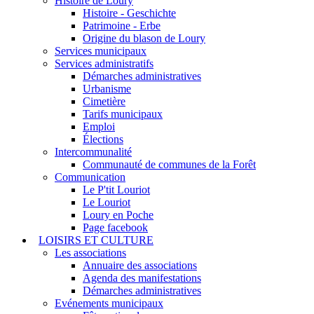
Histoire de Loury
Histoire - Geschichte
Patrimoine - Erbe
Origine du blason de Loury
Services municipaux
Services administratifs
Démarches administratives
Urbanisme
Cimetière
Tarifs municipaux
Emploi
Élections
Intercommunalité
Communauté de communes de la Forêt
Communication
Le P'tit Louriot
Le Louriot
Loury en Poche
Page facebook
LOISIRS ET CULTURE
Les associations
Annuaire des associations
Agenda des manifestations
Démarches administratives
Evénements municipaux