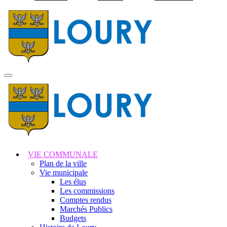
Visiter la page accuei
MENU
PRINCIPAL
VIE COMMUNALE
Plan de la ville
Vie municipale
Les élus
Les commissions
Comptes rendus
Marchés Publics
Budgets