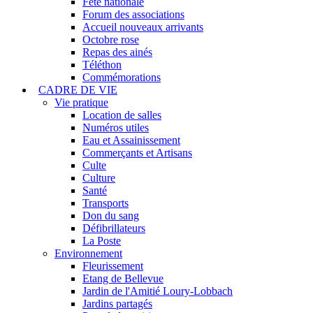
Fête nationale
Forum des associations
Accueil nouveaux arrivants
Octobre rose
Repas des ainés
Téléthon
Commémorations
CADRE DE VIE
Vie pratique
Location de salles
Numéros utiles
Eau et Assainissement
Commerçants et Artisans
Culte
Culture
Santé
Transports
Don du sang
Défibrillateurs
La Poste
Environnement
Fleurissement
Etang de Bellevue
Jardin de l'Amitié Loury-Lobbach
Jardins partagés