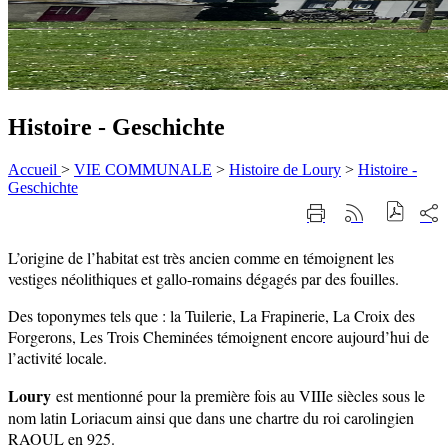
Histoire - Geschichte
Accueil
>
VIE COMMUNALE
>
Histoire de Loury
>
Histoire -
Geschichte
Part
Imprimer
Générer
sur
cette
le
les
page
flux
L’origine de l’habitat est très ancien comme en témoignent les
rése
RSS
soci
vestiges néolithiques et gallo-romains dégagés par des fouilles.
Des toponymes tels que : la Tuilerie, La Frapinerie, La Croix des
Forgerons, Les Trois Cheminées témoignent encore aujourd’hui de
l’activité locale.
Loury
est mentionné pour la première fois au VIIIe siècles sous le
nom latin Loriacum ainsi que dans une chartre du roi carolingien
RAOUL en 925.