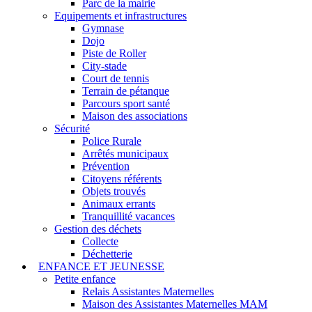
Parc de la mairie
Equipements et infrastructures
Gymnase
Dojo
Piste de Roller
City-stade
Court de tennis
Terrain de pétanque
Parcours sport santé
Maison des associations
Sécurité
Police Rurale
Arrêtés municipaux
Prévention
Citoyens référents
Objets trouvés
Animaux errants
Tranquillité vacances
Gestion des déchets
Collecte
Déchetterie
ENFANCE ET JEUNESSE
Petite enfance
Relais Assistantes Maternelles
Maison des Assistantes Maternelles MAM