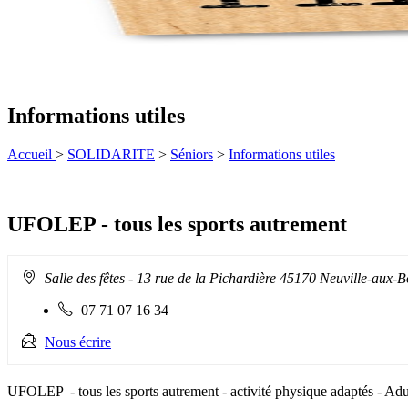
Informations utiles
Accueil
>
SOLIDARITE
>
Séniors
>
Informations utiles
UFOLEP - tous les sports autrement
Adresse
Salle des fêtes - 13 rue de la Pichardière 45170 Neuville-aux-B
:
Téléphone
07 71 07 16 34
fixe
:
Nous écrire
UFOLEP - tous les sports autrement - activité physique adaptés - Adul