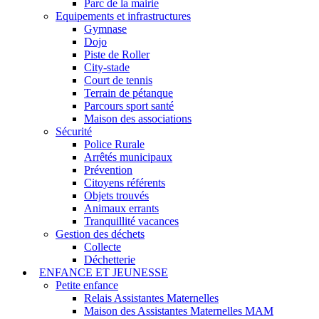
Parc de la mairie
Equipements et infrastructures
Gymnase
Dojo
Piste de Roller
City-stade
Court de tennis
Terrain de pétanque
Parcours sport santé
Maison des associations
Sécurité
Police Rurale
Arrêtés municipaux
Prévention
Citoyens référents
Objets trouvés
Animaux errants
Tranquillité vacances
Gestion des déchets
Collecte
Déchetterie
ENFANCE ET JEUNESSE
Petite enfance
Relais Assistantes Maternelles
Maison des Assistantes Maternelles MAM