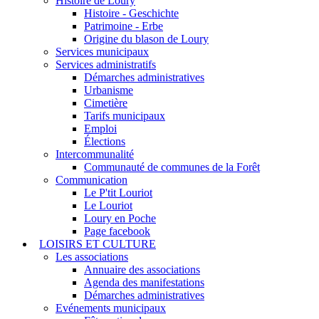
Histoire de Loury
Histoire - Geschichte
Patrimoine - Erbe
Origine du blason de Loury
Services municipaux
Services administratifs
Démarches administratives
Urbanisme
Cimetière
Tarifs municipaux
Emploi
Élections
Intercommunalité
Communauté de communes de la Forêt
Communication
Le P'tit Louriot
Le Louriot
Loury en Poche
Page facebook
LOISIRS ET CULTURE
Les associations
Annuaire des associations
Agenda des manifestations
Démarches administratives
Evénements municipaux