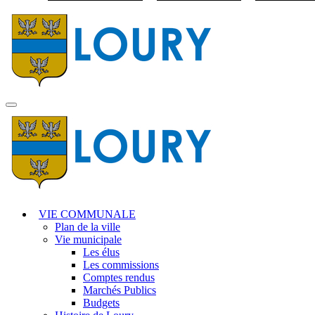
Visiter la page accuei
MENU
PRINCIPAL
VIE COMMUNALE
Plan de la ville
Vie municipale
Les élus
Les commissions
Comptes rendus
Marchés Publics
Budgets