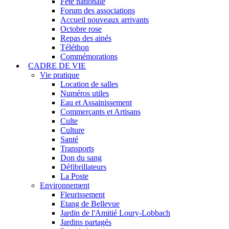
Fête nationale
Forum des associations
Accueil nouveaux arrivants
Octobre rose
Repas des ainés
Téléthon
Commémorations
CADRE DE VIE
Vie pratique
Location de salles
Numéros utiles
Eau et Assainissement
Commerçants et Artisans
Culte
Culture
Santé
Transports
Don du sang
Défibrillateurs
La Poste
Environnement
Fleurissement
Etang de Bellevue
Jardin de l'Amitié Loury-Lobbach
Jardins partagés