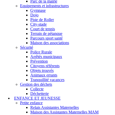
Parc de la mairie
Equipements et infrastructures
Gymnase
Dojo
Piste de Roller
City-stade
Court de tennis
Terrain de pétanque
Parcours sport santé
Maison des associations
Sécurité
Police Rurale
Arrêtés municipaux
Prévention
Citoyens référents
Objets trouvés
Animaux errants
Tranquillité vacances
Gestion des déchets
Collecte
Déchetterie
ENFANCE ET JEUNESSE
Petite enfance
Relais Assistantes Maternelles
Maison des Assistantes Maternelles MAM