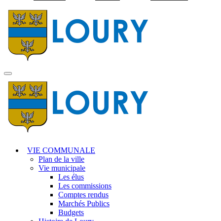
Visiter la page accuei
MENU
PRINCIPAL
VIE COMMUNALE
Plan de la ville
Vie municipale
Les élus
Les commissions
Comptes rendus
Marchés Publics
Budgets