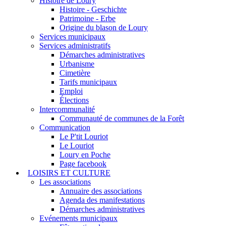
Histoire de Loury
Histoire - Geschichte
Patrimoine - Erbe
Origine du blason de Loury
Services municipaux
Services administratifs
Démarches administratives
Urbanisme
Cimetière
Tarifs municipaux
Emploi
Élections
Intercommunalité
Communauté de communes de la Forêt
Communication
Le P'tit Louriot
Le Louriot
Loury en Poche
Page facebook
LOISIRS ET CULTURE
Les associations
Annuaire des associations
Agenda des manifestations
Démarches administratives
Evénements municipaux