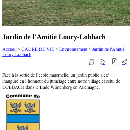
Jardin de l'Amitié Loury-Lobbach
Accueil
>
CADRE DE VIE
>
Environnement
>
Jardin de l'Amitié
Loury-Lobbach
Part
Imprimer
Générer
sur
cette
le
les
page
flux
Face à la sortie de l’école maternelle, un jardin public a été
rése
RSS
soci
inauguré en l’honneur du jumelage entre notre village et celui de
LOBBACH dans le Bade-Wurtenberg en Allemagne.