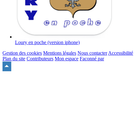
Loury en poche (version iphone)
Gestion des cookies
Mentions légales
Nous contacter
Accessibilité
Plan du site
Contributeurs
Mon espace
Façonné par
Remonter
en
haut
du
site