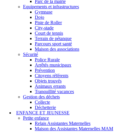
Parc de la mairie
Equipements et infrastructures
Gymnase
Dojo
Piste de Roller
City-stade
Court de tennis
Terrain de pétanque
Parcours sport santé
Maison des associations
Sécurité
Police Rurale
Arrêtés municipaux
Prévention
Citoyens référents
Objets trouvés
Animaux errants
Tranquillité vacances
Gestion des déchets
Collecte
Déchetterie
ENFANCE ET JEUNESSE
Petite enfance
Relais Assistantes Maternelles
Maison des Assistantes Maternelles MAM