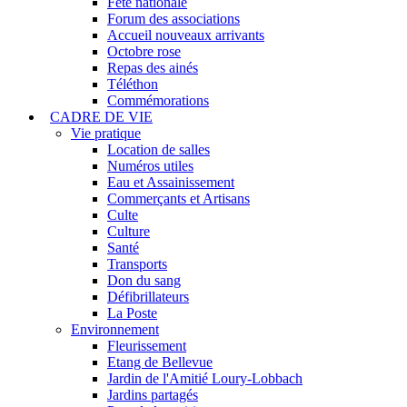
Fête nationale
Forum des associations
Accueil nouveaux arrivants
Octobre rose
Repas des ainés
Téléthon
Commémorations
CADRE DE VIE
Vie pratique
Location de salles
Numéros utiles
Eau et Assainissement
Commerçants et Artisans
Culte
Culture
Santé
Transports
Don du sang
Défibrillateurs
La Poste
Environnement
Fleurissement
Etang de Bellevue
Jardin de l'Amitié Loury-Lobbach
Jardins partagés