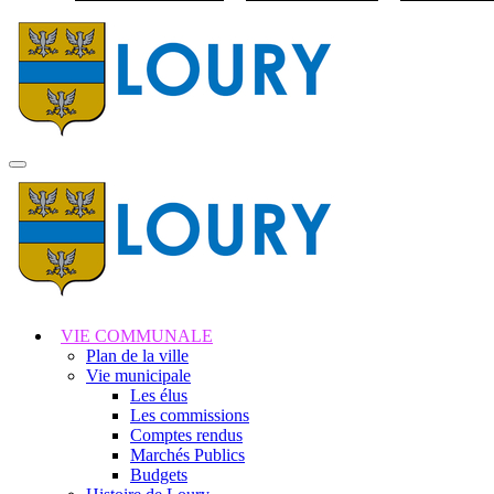
Visiter la page accuei
MENU
PRINCIPAL
VIE COMMUNALE
Plan de la ville
Vie municipale
Les élus
Les commissions
Comptes rendus
Marchés Publics
Budgets