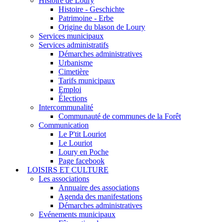
Histoire de Loury
Histoire - Geschichte
Patrimoine - Erbe
Origine du blason de Loury
Services municipaux
Services administratifs
Démarches administratives
Urbanisme
Cimetière
Tarifs municipaux
Emploi
Élections
Intercommunalité
Communauté de communes de la Forêt
Communication
Le P'tit Louriot
Le Louriot
Loury en Poche
Page facebook
LOISIRS ET CULTURE
Les associations
Annuaire des associations
Agenda des manifestations
Démarches administratives
Evénements municipaux