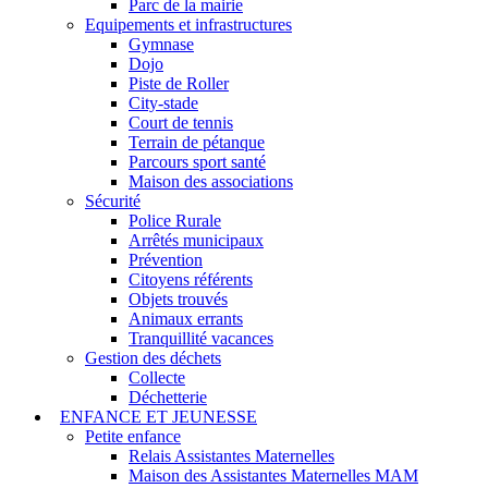
Parc de la mairie
Equipements et infrastructures
Gymnase
Dojo
Piste de Roller
City-stade
Court de tennis
Terrain de pétanque
Parcours sport santé
Maison des associations
Sécurité
Police Rurale
Arrêtés municipaux
Prévention
Citoyens référents
Objets trouvés
Animaux errants
Tranquillité vacances
Gestion des déchets
Collecte
Déchetterie
ENFANCE ET JEUNESSE
Petite enfance
Relais Assistantes Maternelles
Maison des Assistantes Maternelles MAM