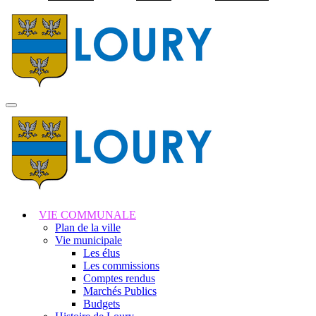
Visiter la page accuei
MENU
PRINCIPAL
VIE COMMUNALE
Plan de la ville
Vie municipale
Les élus
Les commissions
Comptes rendus
Marchés Publics
Budgets