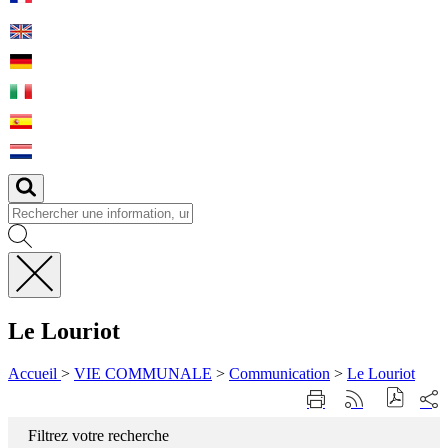
Fermer
la
Le Louriot
recherche
Accueil
>
VIE COMMUNALE
>
Communication
>
Le Louriot
Part
Imprimer
Générer
sur
cette
le
les
page
flux
Filtrez votre recherche
rése