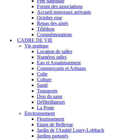
Fête nationale
Forum des associations
Accueil nouveaux arrivants
Octobre rose
Repas des ainés
Téléthon
Commémorations
CADRE DE VIE
Vie pratique
Location de salles
Numéros utiles
Eau et Assainissement
Commerçants et Artisans
Culte
Culture
Santé
Transports
Don du sang
Défibrillateurs
La Poste
Environnement
Fleurissement
Etang de Bellevue
Jardin de l'Amitié Loury-Lobbach
Jardins partagés