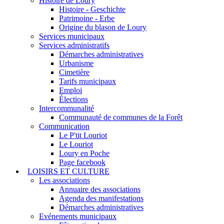
Histoire de Loury
Histoire - Geschichte
Patrimoine - Erbe
Origine du blason de Loury
Services municipaux
Services administratifs
Démarches administratives
Urbanisme
Cimetière
Tarifs municipaux
Emploi
Élections
Intercommunalité
Communauté de communes de la Forêt
Communication
Le P'tit Louriot
Le Louriot
Loury en Poche
Page facebook
LOISIRS ET CULTURE
Les associations
Annuaire des associations
Agenda des manifestations
Démarches administratives
Evénements municipaux