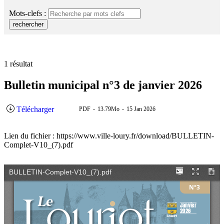
RSS
soci
Mots-clefs :
rechercher
1 résultat
Bulletin municipal n°3 de janvier 2026
Télécharger
PDF
13.79Mo
15 Jan 2026
Lien du fichier : https://www.ville-loury.fr/download/BULLETIN-
Complet-V10_(7).pdf