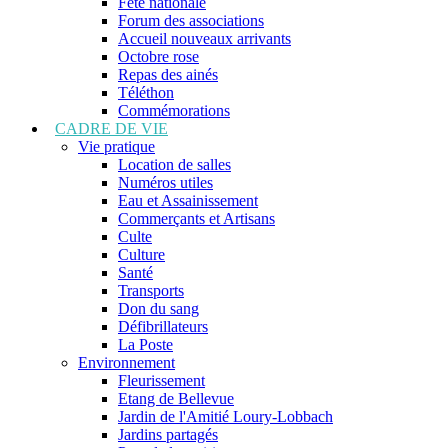
Fête nationale
Forum des associations
Accueil nouveaux arrivants
Octobre rose
Repas des ainés
Téléthon
Commémorations
CADRE DE VIE
Vie pratique
Location de salles
Numéros utiles
Eau et Assainissement
Commerçants et Artisans
Culte
Culture
Santé
Transports
Don du sang
Défibrillateurs
La Poste
Environnement
Fleurissement
Etang de Bellevue
Jardin de l'Amitié Loury-Lobbach
Jardins partagés