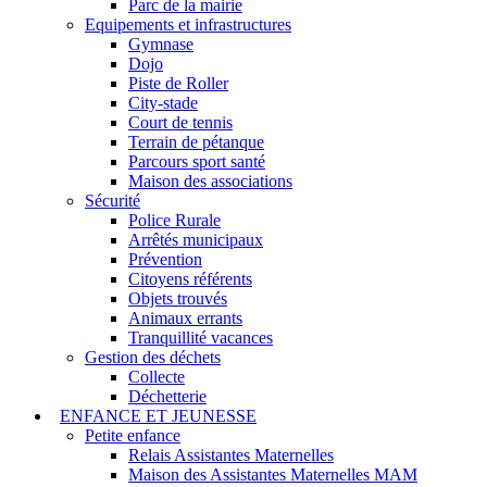
Parc de la mairie
Equipements et infrastructures
Gymnase
Dojo
Piste de Roller
City-stade
Court de tennis
Terrain de pétanque
Parcours sport santé
Maison des associations
Sécurité
Police Rurale
Arrêtés municipaux
Prévention
Citoyens référents
Objets trouvés
Animaux errants
Tranquillité vacances
Gestion des déchets
Collecte
Déchetterie
ENFANCE ET JEUNESSE
Petite enfance
Relais Assistantes Maternelles
Maison des Assistantes Maternelles MAM