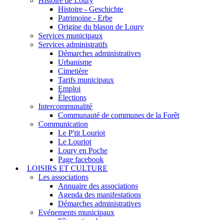
Histoire de Loury
Histoire - Geschichte
Patrimoine - Erbe
Origine du blason de Loury
Services municipaux
Services administratifs
Démarches administratives
Urbanisme
Cimetière
Tarifs municipaux
Emploi
Élections
Intercommunalité
Communauté de communes de la Forêt
Communication
Le P'tit Louriot
Le Louriot
Loury en Poche
Page facebook
LOISIRS ET CULTURE
Les associations
Annuaire des associations
Agenda des manifestations
Démarches administratives
Evénements municipaux