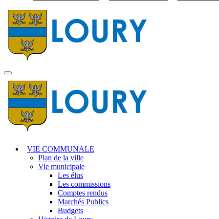
Visiter la page accuei
MENU
PRINCIPAL
VIE COMMUNALE
Plan de la ville
Vie municipale
Les élus
Les commissions
Comptes rendus
Marchés Publics
Budgets