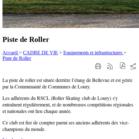
Piste de Roller
Accueil
>
CADRE DE VIE
>
Equipements et infrastructures
>
Piste de Roller
Part
Imprimer
Générer
sur
cette
le
les
page
flux
La piste de roller est située derrière l’étang de Bellevue et est gérée
rése
RSS
soci
par la Communauté de Communes de Loury.
Les adhérents du RSCL (Roller Skating club de Loury) s’y
entraînent régulièrement, et de nombreuses compétitions régionales
et nationales ont lieu chaque année.
Ce club est fier de compter parmi ses anciens adhérents des vice-
champions du monde.