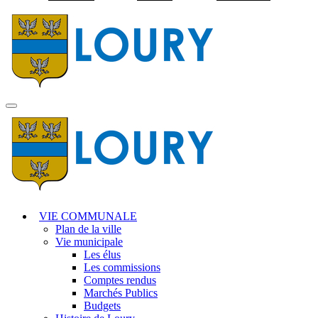
Visiter la page accuei
MENU
PRINCIPAL
VIE COMMUNALE
Plan de la ville
Vie municipale
Les élus
Les commissions
Comptes rendus
Marchés Publics
Budgets