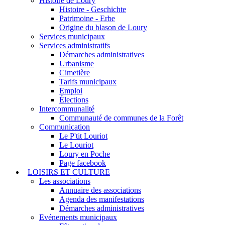
Histoire de Loury
Histoire - Geschichte
Patrimoine - Erbe
Origine du blason de Loury
Services municipaux
Services administratifs
Démarches administratives
Urbanisme
Cimetière
Tarifs municipaux
Emploi
Élections
Intercommunalité
Communauté de communes de la Forêt
Communication
Le P'tit Louriot
Le Louriot
Loury en Poche
Page facebook
LOISIRS ET CULTURE
Les associations
Annuaire des associations
Agenda des manifestations
Démarches administratives
Evénements municipaux