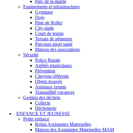
Parc de la mairie
Equipements et infrastructures
Gymnase
Dojo
Piste de Roller
City-stade
Court de tennis
Terrain de pétanque
Parcours sport santé
Maison des associations
Sécurité
Police Rurale
Arrêtés municipaux
Prévention
Citoyens référents
Objets trouvés
Animaux errants
Tranquillité vacances
Gestion des déchets
Collecte
Déchetterie
ENFANCE ET JEUNESSE
Petite enfance
Relais Assistantes Maternelles
Maison des Assistantes Maternelles MAM