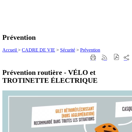
Prévention
Accueil
>
CADRE DE VIE
>
Sécurité
>
Prévention
Part
Imprimer
Générer
sur
cette
le
les
page
flux
rése
Prévention routière - VÉLO et
RSS
soci
TROTINETTE ÉLECTRIQUE