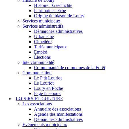
Histoire de Loury
Histoire - Geschichte
Patrimoine - Erbe
Origine du blason de Loury
Services municipaux
Services administratifs
Démarches administratives
Urbanisme
Cimetière
Tarifs municipaux
Emploi
Élections
Intercommunalité
Communauté de communes de la Forêt
Communication
Le P'tit Louriot
Le Louriot
Loury en Poche
Page facebook
LOISIRS ET CULTURE
Les associations
Annuaire des associations
Agenda des manifestations
Démarches administratives
Evénements municipaux