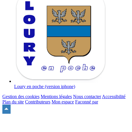
Loury en poche (version iphone)
Gestion des cookies
Mentions légales
Nous contacter
Accessibilité
Plan du site
Contributeurs
Mon espace
Façonné par
Remonter
en
haut
du
site