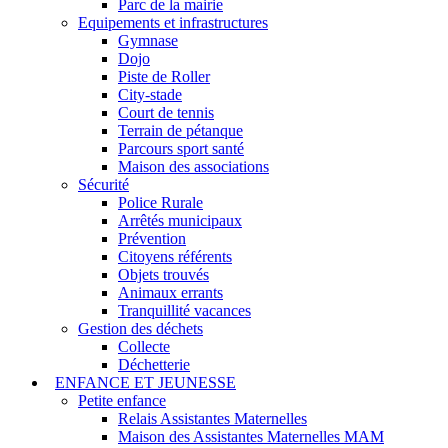
Parc de la mairie
Equipements et infrastructures
Gymnase
Dojo
Piste de Roller
City-stade
Court de tennis
Terrain de pétanque
Parcours sport santé
Maison des associations
Sécurité
Police Rurale
Arrêtés municipaux
Prévention
Citoyens référents
Objets trouvés
Animaux errants
Tranquillité vacances
Gestion des déchets
Collecte
Déchetterie
ENFANCE ET JEUNESSE
Petite enfance
Relais Assistantes Maternelles
Maison des Assistantes Maternelles MAM