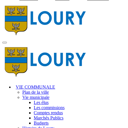
Visiter la page accuei
MENU
PRINCIPAL
VIE COMMUNALE
Plan de la ville
Vie municipale
Les élus
Les commissions
Comptes rendus
Marchés Publics
Budgets