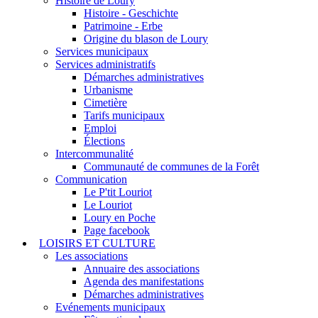
Histoire de Loury
Histoire - Geschichte
Patrimoine - Erbe
Origine du blason de Loury
Services municipaux
Services administratifs
Démarches administratives
Urbanisme
Cimetière
Tarifs municipaux
Emploi
Élections
Intercommunalité
Communauté de communes de la Forêt
Communication
Le P'tit Louriot
Le Louriot
Loury en Poche
Page facebook
LOISIRS ET CULTURE
Les associations
Annuaire des associations
Agenda des manifestations
Démarches administratives
Evénements municipaux