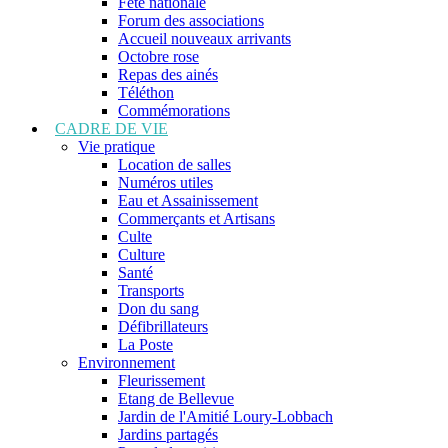
Fête nationale
Forum des associations
Accueil nouveaux arrivants
Octobre rose
Repas des ainés
Téléthon
Commémorations
CADRE DE VIE
Vie pratique
Location de salles
Numéros utiles
Eau et Assainissement
Commerçants et Artisans
Culte
Culture
Santé
Transports
Don du sang
Défibrillateurs
La Poste
Environnement
Fleurissement
Etang de Bellevue
Jardin de l'Amitié Loury-Lobbach
Jardins partagés