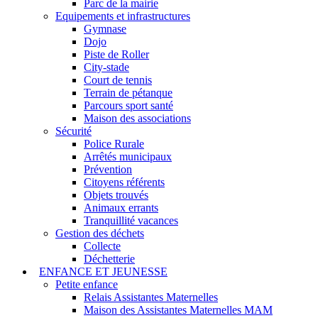
Parc de la mairie
Equipements et infrastructures
Gymnase
Dojo
Piste de Roller
City-stade
Court de tennis
Terrain de pétanque
Parcours sport santé
Maison des associations
Sécurité
Police Rurale
Arrêtés municipaux
Prévention
Citoyens référents
Objets trouvés
Animaux errants
Tranquillité vacances
Gestion des déchets
Collecte
Déchetterie
ENFANCE ET JEUNESSE
Petite enfance
Relais Assistantes Maternelles
Maison des Assistantes Maternelles MAM