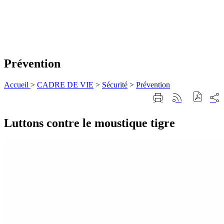
Prévention
Accueil
>
CADRE DE VIE
>
Sécurité
>
Prévention
Part
Imprimer
Générer
sur
cette
le
les
page
flux
rése
Luttons contre le moustique tigre
RSS
soci