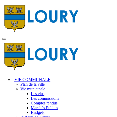
Visiter la page accuei
MENU
PRINCIPAL
VIE COMMUNALE
Plan de la ville
Vie municipale
Les élus
Les commissions
Comptes rendus
Marchés Publics
Budgets