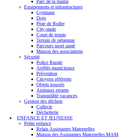
Parc de la mairie
Equipements et infrastructures
Gymnase
Dojo
Piste de Roller
City-stade
Court de tennis
Terrain de pétanque
Parcours sport santé
Maison des associations
Sécurité
Police Rurale
Arrêtés municipaux
Prévention
Citoyens référents
Objets trouvés
Animaux errants
Tranquillité vacances
Gestion des déchets
Collecte
Déchetterie
ENFANCE ET JEUNESSE
Petite enfance
Relais Assistantes Maternelles
Maison des Assistantes Maternelles MAM