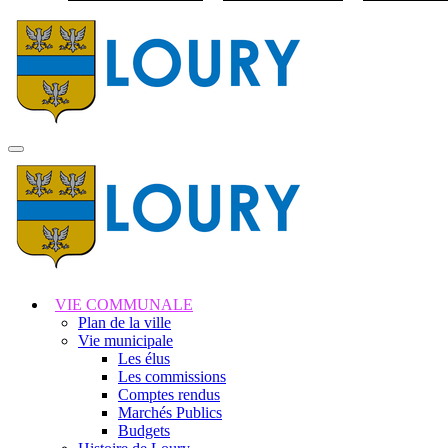
Visiter la page accuei
MENU
PRINCIPAL
VIE COMMUNALE
Plan de la ville
Vie municipale
Les élus
Les commissions
Comptes rendus
Marchés Publics
Budgets