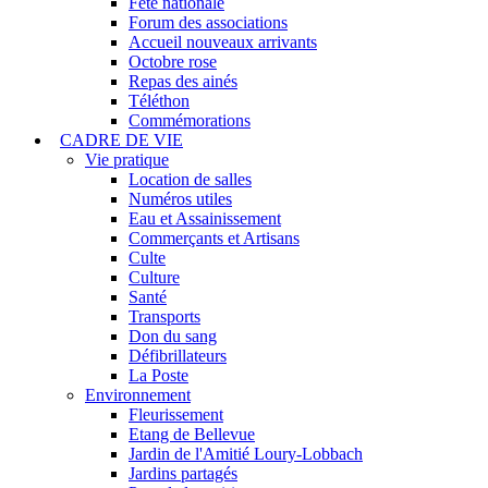
Fête nationale
Forum des associations
Accueil nouveaux arrivants
Octobre rose
Repas des ainés
Téléthon
Commémorations
CADRE DE VIE
Vie pratique
Location de salles
Numéros utiles
Eau et Assainissement
Commerçants et Artisans
Culte
Culture
Santé
Transports
Don du sang
Défibrillateurs
La Poste
Environnement
Fleurissement
Etang de Bellevue
Jardin de l'Amitié Loury-Lobbach
Jardins partagés