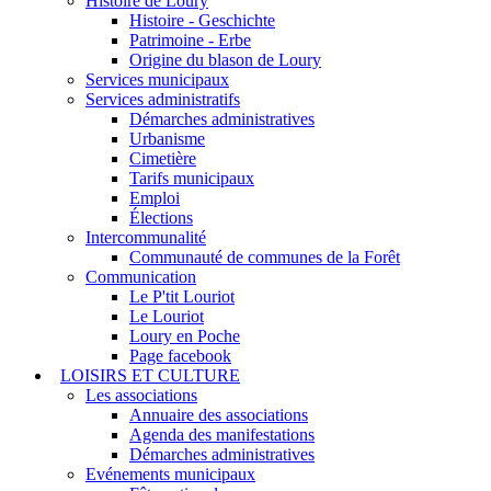
Histoire de Loury
Histoire - Geschichte
Patrimoine - Erbe
Origine du blason de Loury
Services municipaux
Services administratifs
Démarches administratives
Urbanisme
Cimetière
Tarifs municipaux
Emploi
Élections
Intercommunalité
Communauté de communes de la Forêt
Communication
Le P'tit Louriot
Le Louriot
Loury en Poche
Page facebook
LOISIRS ET CULTURE
Les associations
Annuaire des associations
Agenda des manifestations
Démarches administratives
Evénements municipaux