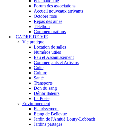
Fête nationale
Forum des associations
Accueil nouveaux arrivants
Octobre rose
Repas des ainés
Téléthon
Commémorations
CADRE DE VIE
Vie pratique
Location de salles
Numéros utiles
Eau et Assainissement
Commerçants et Artisans
Culte
Culture
Santé
Transports
Don du sang
Défibrillateurs
La Poste
Environnement
Fleurissement
Etang de Bellevue
Jardin de l'Amitié Loury-Lobbach
Jardins partagés