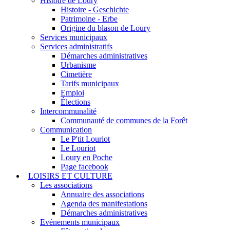
Histoire de Loury
Histoire - Geschichte
Patrimoine - Erbe
Origine du blason de Loury
Services municipaux
Services administratifs
Démarches administratives
Urbanisme
Cimetière
Tarifs municipaux
Emploi
Élections
Intercommunalité
Communauté de communes de la Forêt
Communication
Le P'tit Louriot
Le Louriot
Loury en Poche
Page facebook
LOISIRS ET CULTURE
Les associations
Annuaire des associations
Agenda des manifestations
Démarches administratives
Evénements municipaux