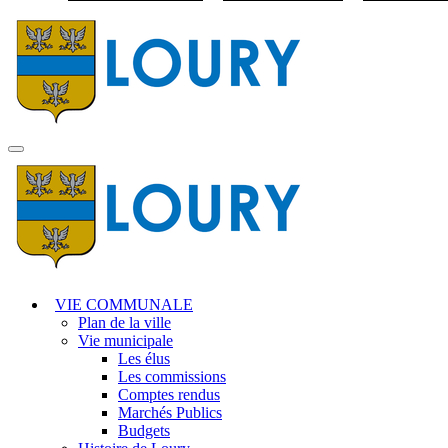
Visiter la page accuei
MENU
PRINCIPAL
VIE COMMUNALE
Plan de la ville
Vie municipale
Les élus
Les commissions
Comptes rendus
Marchés Publics
Budgets