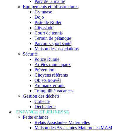
Parc de la mairie
Equipements et infrastructures
Gymnase
Dojo
Piste de Roller
City-stade
Court de tennis
Terrain de pétanque
Parcours sport santé
Maison des associations
Sécurité
Police Rurale
Arrêtés municipaux
Prévention
Citoyens référents
Objets trouvés
Animaux errants
Tranquillité vacances
Gestion des déchets
Collecte
Déchetterie
ENFANCE ET JEUNESSE
Petite enfance
Relais Assistantes Maternelles
Maison des Assistantes Maternelles MAM