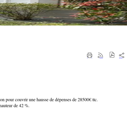
Part
Imprimer
Générer
sur
cette
le
les
page
flux
rése
RSS
soci
ron pour couvrir une hausse de dépenses de 28500€ ttc.
 hauteur de 42 %.