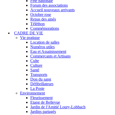
Fête nationale
Forum des associations
Accueil nouveaux arrivants
Octobre rose
Repas des ainés
Téléthon
Commémorations
CADRE DE VIE
Vie pratique
Location de salles
Numéros utiles
Eau et Assainissement
Commerçants et Artisans
Culte
Culture
Santé
Transports
Don du sang
Défibrillateurs
La Poste
Environnement
Fleurissement
Etang de Bellevue
Jardin de l'Amitié Loury-Lobbach
Jardins partagés