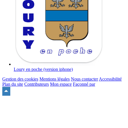
Loury en poche (version iphone)
Gestion des cookies
Mentions légales
Nous contacter
Accessibilité
Plan du site
Contributeurs
Mon espace
Façonné par
Remonter
en
haut
du
site