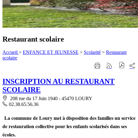
Restaurant scolaire
Accueil
>
ENFANCE ET JEUNESSE
>
Scolarité
>
Restaurant
scolaire
Part
Imprimer
Générer
sur
cette
le
les
page
flux
rése
INSCRIPTION AU RESTAURANT
RSS
soci
SCOLAIRE
208 rue du 17 Juin 1940 - 45470 LOURY
02.38.65.56.36
La commune de Loury met à disposition des familles un service
de restauration collective pour les enfants scolarisés dans ses
écoles.