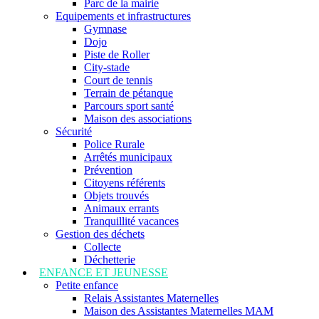
Parc de la mairie
Equipements et infrastructures
Gymnase
Dojo
Piste de Roller
City-stade
Court de tennis
Terrain de pétanque
Parcours sport santé
Maison des associations
Sécurité
Police Rurale
Arrêtés municipaux
Prévention
Citoyens référents
Objets trouvés
Animaux errants
Tranquillité vacances
Gestion des déchets
Collecte
Déchetterie
ENFANCE ET JEUNESSE
Petite enfance
Relais Assistantes Maternelles
Maison des Assistantes Maternelles MAM