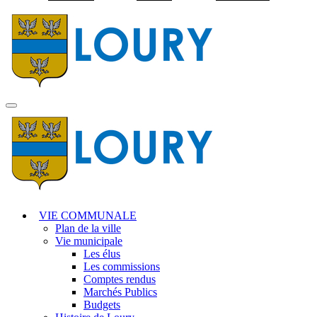
Visiter la page accuei
MENU
PRINCIPAL
VIE COMMUNALE
Plan de la ville
Vie municipale
Les élus
Les commissions
Comptes rendus
Marchés Publics
Budgets