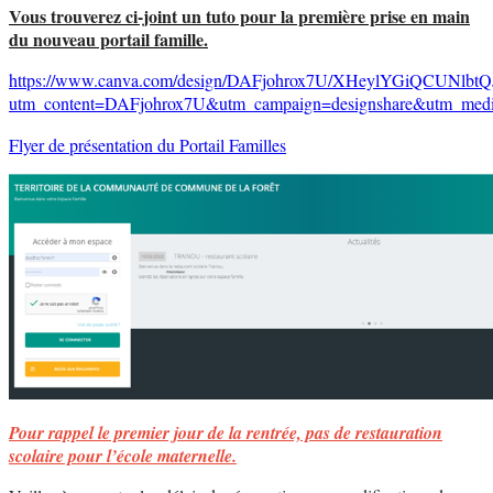
Vous trouverez ci-joint un tuto pour la première prise en main
du nouveau portail famille.
https://www.canva.com/design/DAFjohrox7U/XHeylYGiQCUNlbtQJ1
utm_content=DAFjohrox7U&utm_campaign=designshare&utm_medi
Flyer de présentation du Portail Familles
Pour rappel le premier jour de la rentrée, pas de restauration
scolaire pour l’école maternelle.