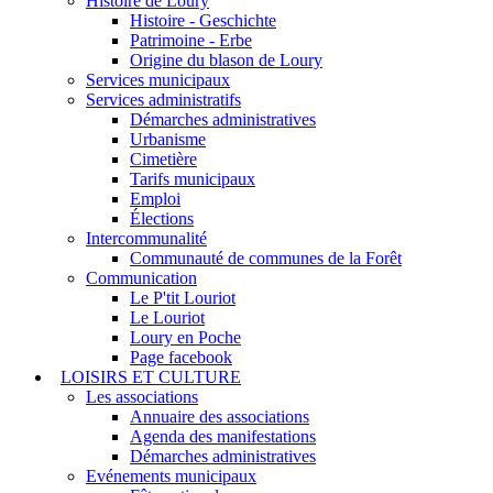
Histoire de Loury
Histoire - Geschichte
Patrimoine - Erbe
Origine du blason de Loury
Services municipaux
Services administratifs
Démarches administratives
Urbanisme
Cimetière
Tarifs municipaux
Emploi
Élections
Intercommunalité
Communauté de communes de la Forêt
Communication
Le P'tit Louriot
Le Louriot
Loury en Poche
Page facebook
LOISIRS ET CULTURE
Les associations
Annuaire des associations
Agenda des manifestations
Démarches administratives
Evénements municipaux