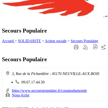
Secours Populaire
Accueil
>
SOLIDARITE
>
Action sociale
>
Secours Populaire
Part
Imprimer
Générer
sur
cette
le
les
page
flux
rése
Secours Populaire
RSS
soci
Adresse
3, Rue de la Pichardière - 45170 NEUVILLE-AUX-BOIS
:
Téléphone
09.67.17.44.50
fixe
:
https://www.secourspopulaire.fr/copainsdumonde
Nous écrire