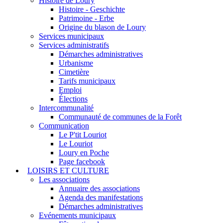
Histoire de Loury
Histoire - Geschichte
Patrimoine - Erbe
Origine du blason de Loury
Services municipaux
Services administratifs
Démarches administratives
Urbanisme
Cimetière
Tarifs municipaux
Emploi
Élections
Intercommunalité
Communauté de communes de la Forêt
Communication
Le P'tit Louriot
Le Louriot
Loury en Poche
Page facebook
LOISIRS ET CULTURE
Les associations
Annuaire des associations
Agenda des manifestations
Démarches administratives
Evénements municipaux