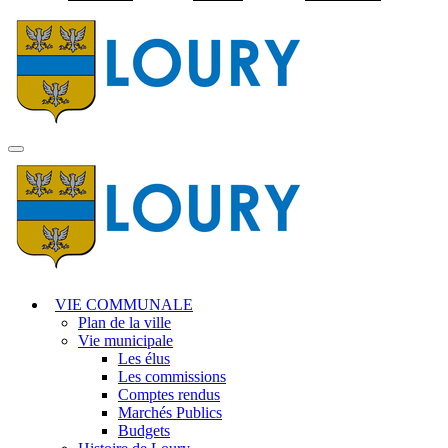
Visiter la page accuei
MENU
PRINCIPAL
VIE COMMUNALE
Plan de la ville
Vie municipale
Les élus
Les commissions
Comptes rendus
Marchés Publics
Budgets