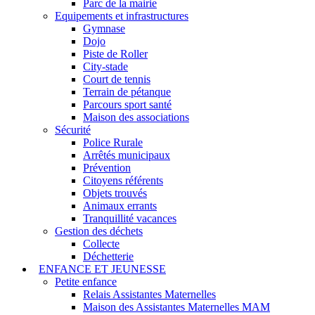
Parc de la mairie
Equipements et infrastructures
Gymnase
Dojo
Piste de Roller
City-stade
Court de tennis
Terrain de pétanque
Parcours sport santé
Maison des associations
Sécurité
Police Rurale
Arrêtés municipaux
Prévention
Citoyens référents
Objets trouvés
Animaux errants
Tranquillité vacances
Gestion des déchets
Collecte
Déchetterie
ENFANCE ET JEUNESSE
Petite enfance
Relais Assistantes Maternelles
Maison des Assistantes Maternelles MAM