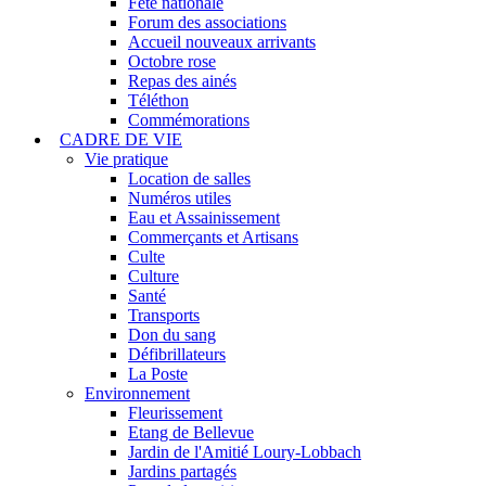
Fête nationale
Forum des associations
Accueil nouveaux arrivants
Octobre rose
Repas des ainés
Téléthon
Commémorations
CADRE DE VIE
Vie pratique
Location de salles
Numéros utiles
Eau et Assainissement
Commerçants et Artisans
Culte
Culture
Santé
Transports
Don du sang
Défibrillateurs
La Poste
Environnement
Fleurissement
Etang de Bellevue
Jardin de l'Amitié Loury-Lobbach
Jardins partagés