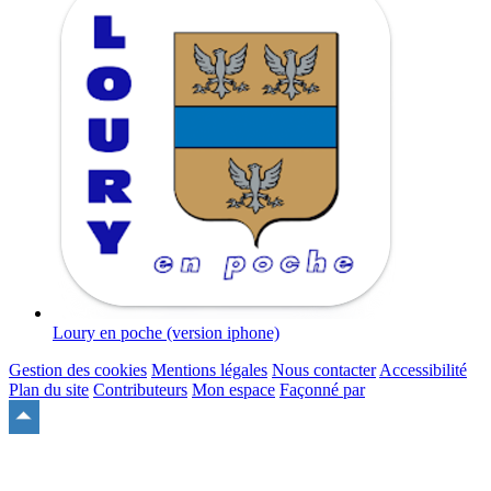
Loury en poche (version iphone)
Gestion des cookies
Mentions légales
Nous contacter
Accessibilité
Plan du site
Contributeurs
Mon espace
Façonné par
Remonter
en
haut
du
site