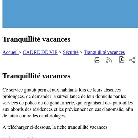
Tranquillité vacances
Accueil
>
CADRE DE VIE
>
Sécurité
>
Tranquillité vacances
Part
Imprimer
Générer
sur
cette
le
les
page
flux
rése
Tranquillité vacances
RSS
soci
Ce service gratuit permet aux habitants lors de leurs absences
prolongées, de demander la surveillance de leur domicile par les
services de police ou de gendarmerie, qui organisent des patrouilles
aux abords des résidences et les préviennent en cas d'anomalie, afin
de lutter contre les cambriolages.
A télécharger ci-dessous, la fiche tranquillité vacances :