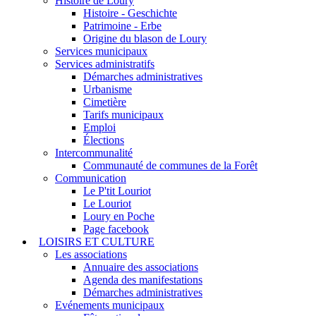
Histoire de Loury
Histoire - Geschichte
Patrimoine - Erbe
Origine du blason de Loury
Services municipaux
Services administratifs
Démarches administratives
Urbanisme
Cimetière
Tarifs municipaux
Emploi
Élections
Intercommunalité
Communauté de communes de la Forêt
Communication
Le P'tit Louriot
Le Louriot
Loury en Poche
Page facebook
LOISIRS ET CULTURE
Les associations
Annuaire des associations
Agenda des manifestations
Démarches administratives
Evénements municipaux