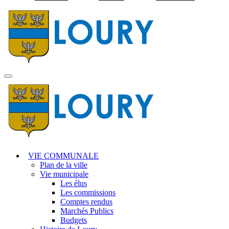
Visiter la page accuei
MENU
PRINCIPAL
VIE COMMUNALE
Plan de la ville
Vie municipale
Les élus
Les commissions
Comptes rendus
Marchés Publics
Budgets