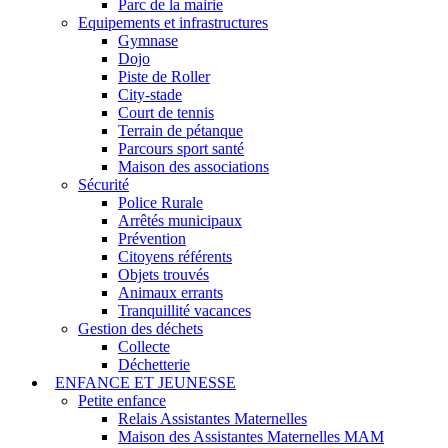
Parc de la mairie
Equipements et infrastructures
Gymnase
Dojo
Piste de Roller
City-stade
Court de tennis
Terrain de pétanque
Parcours sport santé
Maison des associations
Sécurité
Police Rurale
Arrêtés municipaux
Prévention
Citoyens référents
Objets trouvés
Animaux errants
Tranquillité vacances
Gestion des déchets
Collecte
Déchetterie
ENFANCE ET JEUNESSE
Petite enfance
Relais Assistantes Maternelles
Maison des Assistantes Maternelles MAM