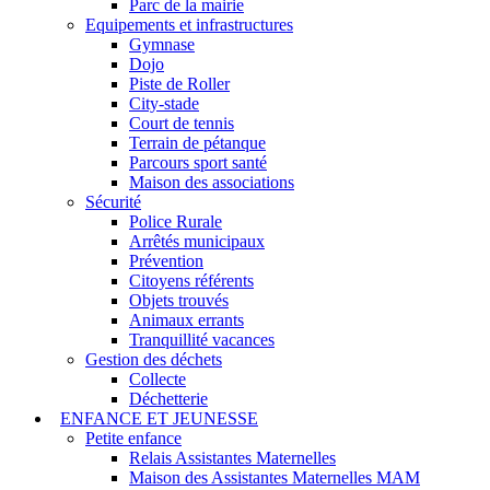
Parc de la mairie
Equipements et infrastructures
Gymnase
Dojo
Piste de Roller
City-stade
Court de tennis
Terrain de pétanque
Parcours sport santé
Maison des associations
Sécurité
Police Rurale
Arrêtés municipaux
Prévention
Citoyens référents
Objets trouvés
Animaux errants
Tranquillité vacances
Gestion des déchets
Collecte
Déchetterie
ENFANCE ET JEUNESSE
Petite enfance
Relais Assistantes Maternelles
Maison des Assistantes Maternelles MAM