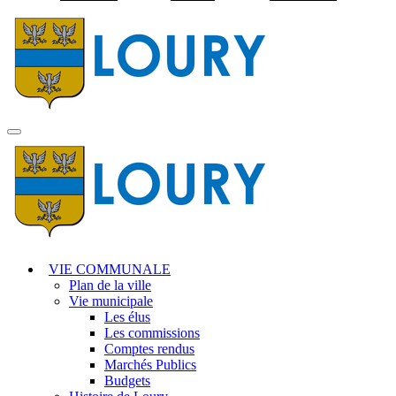
Visiter la page accuei
MENU
PRINCIPAL
VIE COMMUNALE
Plan de la ville
Vie municipale
Les élus
Les commissions
Comptes rendus
Marchés Publics
Budgets