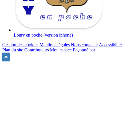
Loury en poche (version iphone)
Gestion des cookies
Mentions légales
Nous contacter
Accessibilité
Plan du site
Contributeurs
Mon espace
Façonné par
Remonter
en
haut
du
site