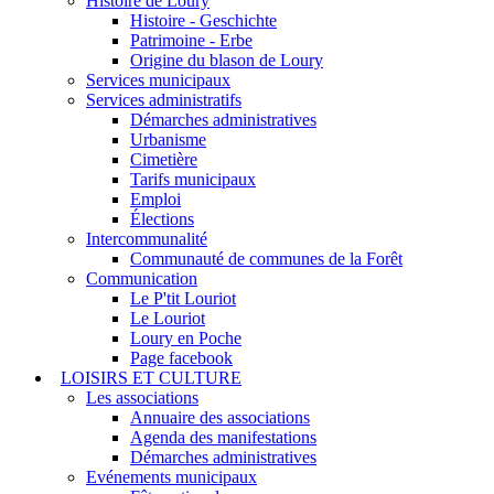
Histoire de Loury
Histoire - Geschichte
Patrimoine - Erbe
Origine du blason de Loury
Services municipaux
Services administratifs
Démarches administratives
Urbanisme
Cimetière
Tarifs municipaux
Emploi
Élections
Intercommunalité
Communauté de communes de la Forêt
Communication
Le P'tit Louriot
Le Louriot
Loury en Poche
Page facebook
LOISIRS ET CULTURE
Les associations
Annuaire des associations
Agenda des manifestations
Démarches administratives
Evénements municipaux