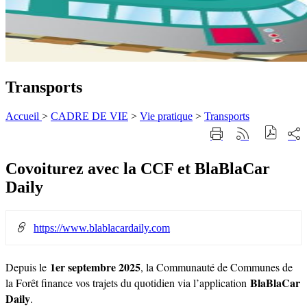
Transports
Accueil
>
CADRE DE VIE
>
Vie pratique
>
Transports
Part
Imprimer
Générer
sur
cette
le
les
page
flux
rése
Covoiturez avec la CCF et BlaBlaCar
RSS
soci
Daily
https://www.blablacardaily.com
1er septembre 2025
Depuis le
, la Communauté de Communes de
BlaBlaCar
la Forêt finance vos trajets du quotidien via l’application
Daily
.