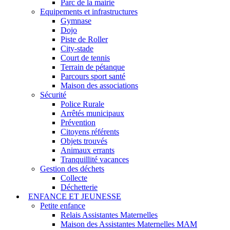
Parc de la mairie
Equipements et infrastructures
Gymnase
Dojo
Piste de Roller
City-stade
Court de tennis
Terrain de pétanque
Parcours sport santé
Maison des associations
Sécurité
Police Rurale
Arrêtés municipaux
Prévention
Citoyens référents
Objets trouvés
Animaux errants
Tranquillité vacances
Gestion des déchets
Collecte
Déchetterie
ENFANCE ET JEUNESSE
Petite enfance
Relais Assistantes Maternelles
Maison des Assistantes Maternelles MAM