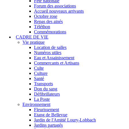
Fête nationale
Forum des associations
Accueil nouveaux arrivants
Octobre rose
Repas des ainés
Téléthon
Commémorations
CADRE DE VIE
Vie pratique
Location de salles
Numéros utiles
Eau et Assainissement
Commerçants et Artisans
Culte
Culture
Santé
Transports
Don du sang
Défibrillateurs
La Poste
Environnement
Fleurissement
Etang de Bellevue
Jardin de l'Amitié Loury-Lobbach
Jardins partagés