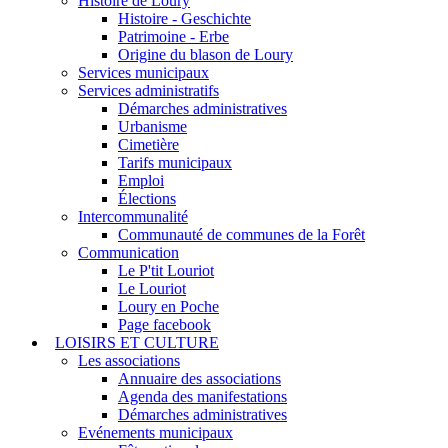
Histoire de Loury
Histoire - Geschichte
Patrimoine - Erbe
Origine du blason de Loury
Services municipaux
Services administratifs
Démarches administratives
Urbanisme
Cimetière
Tarifs municipaux
Emploi
Élections
Intercommunalité
Communauté de communes de la Forêt
Communication
Le P'tit Louriot
Le Louriot
Loury en Poche
Page facebook
LOISIRS ET CULTURE
Les associations
Annuaire des associations
Agenda des manifestations
Démarches administratives
Evénements municipaux