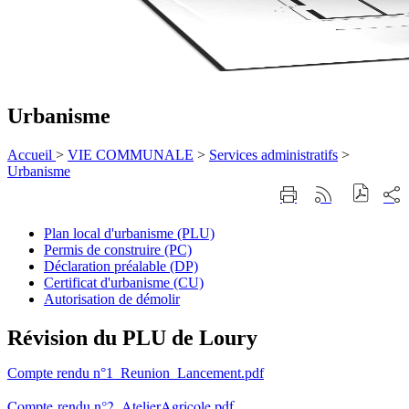
Urbanisme
Accueil
>
VIE COMMUNALE
>
Services administratifs
>
Urbanisme
Part
Imprimer
Générer
sur
cette
le
les
page
flux
Plan local d'urbanisme (PLU)
rése
RSS
Permis de construire (PC)
soci
Déclaration préalable (DP)
Certificat d'urbanisme (CU)
Autorisation de démolir
Révision du PLU de Loury
Compte rendu n°1_Reunion_Lancement.pdf
Compte rendu n°2_AtelierAgricole.pdf