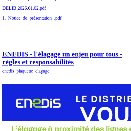
DELIB.2026.01.02.pdf
1._Notice_de_présentation_.pdf
ENEDIS - l'élagage un enjeu pour tous -
règles et responsabilités
enedis_plaquette_elagage