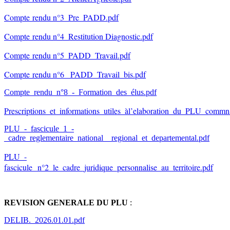
Compte rendu n°3_Pre_PADD.pdf
Compte rendu n°4_Restitution Diagnostic.pdf
Compte rendu n°5_PADD_Travail.pdf
Compte rendu n°6 _PADD_Travail_bis.pdf
Compte_rendu_n°8_-_Formation_des_élus.pdf
Prescriptions_et_informations_utiles_àl’elaboration_du_PLU_commna
PLU_-_fascicule_1_-
_cadre_reglementaire_national__regional_et_departemental.pdf
PLU_-
fascicule n°2_le_cadre_juridique_personnalise_au_territoire.pdf
REVISION GENERALE DU PLU
:
DELIB._2026.01.01.pdf