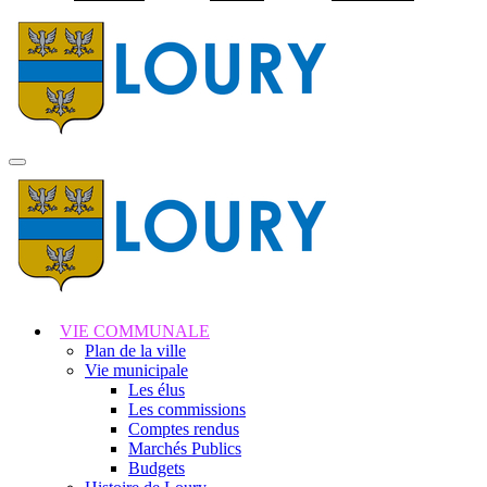
Visiter la page accuei
MENU
PRINCIPAL
VIE COMMUNALE
Plan de la ville
Vie municipale
Les élus
Les commissions
Comptes rendus
Marchés Publics
Budgets