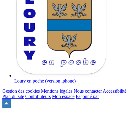
Loury en poche (version iphone)
Gestion des cookies
Mentions légales
Nous contacter
Accessibilité
Plan du site
Contributeurs
Mon espace
Façonné par
Remonter
en
haut
du
site