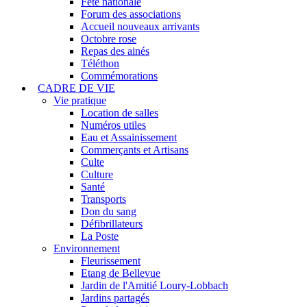
Fête nationale
Forum des associations
Accueil nouveaux arrivants
Octobre rose
Repas des ainés
Téléthon
Commémorations
CADRE DE VIE
Vie pratique
Location de salles
Numéros utiles
Eau et Assainissement
Commerçants et Artisans
Culte
Culture
Santé
Transports
Don du sang
Défibrillateurs
La Poste
Environnement
Fleurissement
Etang de Bellevue
Jardin de l'Amitié Loury-Lobbach
Jardins partagés