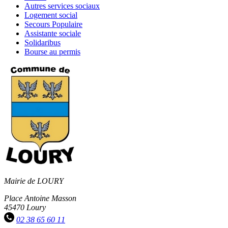
RSS
Autres
Autres services sociaux
soci
services
Logement
Logement social
sociaux
social
Secours
Secours Populaire
Populaire
Assistante
Assistante sociale
sociale
Solidaribus
Solidaribus
Bourse
Bourse au permis
au
permis
Mairie de LOURY
Place Antoine Masson
45470 Loury
02 38 65 60 11