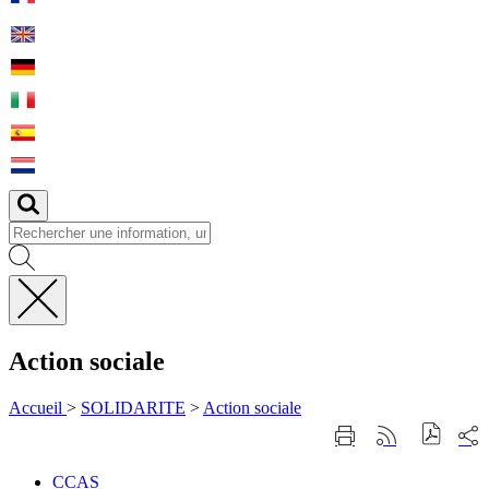
Fermer
la
Action sociale
recherche
Accueil
>
SOLIDARITE
>
Action sociale
Part
Imprimer
Générer
sur
cette
le
les
page
flux
CCAS
CCAS
rése