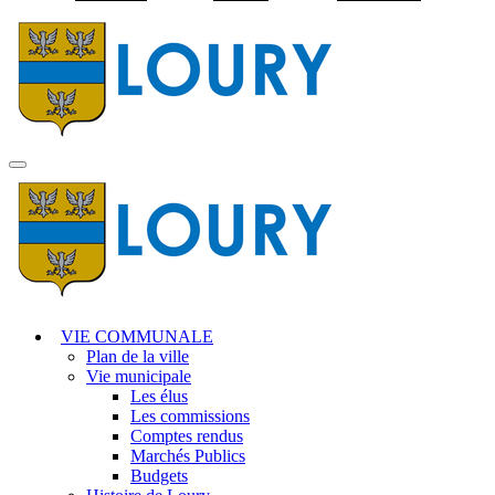
Visiter la page accuei
MENU
PRINCIPAL
VIE COMMUNALE
Plan de la ville
Vie municipale
Les élus
Les commissions
Comptes rendus
Marchés Publics
Budgets