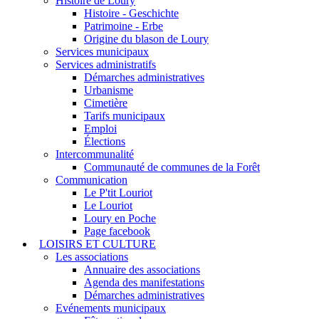
Histoire de Loury
Histoire - Geschichte
Patrimoine - Erbe
Origine du blason de Loury
Services municipaux
Services administratifs
Démarches administratives
Urbanisme
Cimetière
Tarifs municipaux
Emploi
Élections
Intercommunalité
Communauté de communes de la Forêt
Communication
Le P'tit Louriot
Le Louriot
Loury en Poche
Page facebook
LOISIRS ET CULTURE
Les associations
Annuaire des associations
Agenda des manifestations
Démarches administratives
Evénements municipaux