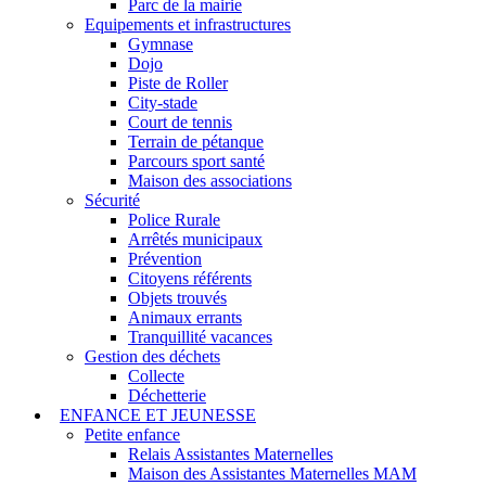
Parc de la mairie
Equipements et infrastructures
Gymnase
Dojo
Piste de Roller
City-stade
Court de tennis
Terrain de pétanque
Parcours sport santé
Maison des associations
Sécurité
Police Rurale
Arrêtés municipaux
Prévention
Citoyens référents
Objets trouvés
Animaux errants
Tranquillité vacances
Gestion des déchets
Collecte
Déchetterie
ENFANCE ET JEUNESSE
Petite enfance
Relais Assistantes Maternelles
Maison des Assistantes Maternelles MAM