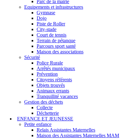
Parc de la mairie
Equipements et infrastructures
Gymnase
Dojo
Piste de Roller
City-stade
Court de tennis
Terrain de pétanque
Parcours sport santé
Maison des associations
Sécurité
Police Rurale
Arrêtés municipaux
Prévention
Citoyens référents
Objets trouvés
Animaux errants
Tranquillité vacances
Gestion des déchets
Collecte
Déchetterie
ENFANCE ET JEUNESSE
Petite enfance
Relais Assistantes Maternelles
Maison des Assistantes Maternelles MAM