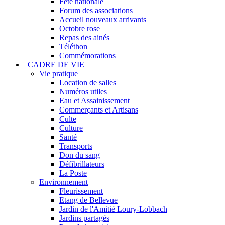
Fête nationale
Forum des associations
Accueil nouveaux arrivants
Octobre rose
Repas des ainés
Téléthon
Commémorations
CADRE DE VIE
Vie pratique
Location de salles
Numéros utiles
Eau et Assainissement
Commerçants et Artisans
Culte
Culture
Santé
Transports
Don du sang
Défibrillateurs
La Poste
Environnement
Fleurissement
Etang de Bellevue
Jardin de l'Amitié Loury-Lobbach
Jardins partagés