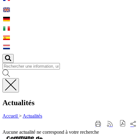
Fermer
la
Actualités
recherche
Accueil
>
Actualités
Part
Imprimer
Générer
sur
cette
le
Aucune actualité ne correspond à votre recherche
les
page
flux
rése