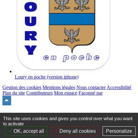
Loury en poche (version iphone)
Gestion des cookies
Mentions légales
Nous contacter
Accessibilité
Plan du site
Contributeurs
Mon espace
Façonné par
Remonter
en
haut
du
This site uses cookies and gives you control over what you want
site
to activate
OK, accept all
Deny all cookies
Personalize