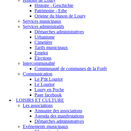
Histoire de Loury
Histoire - Geschichte
Patrimoine - Erbe
Origine du blason de Loury
Services municipaux
Services administratifs
Démarches administratives
Urbanisme
Cimetière
Tarifs municipaux
Emploi
Élections
Intercommunalité
Communauté de communes de la Forêt
Communication
Le P'tit Louriot
Le Louriot
Loury en Poche
Page facebook
LOISIRS ET CULTURE
Les associations
Annuaire des associations
Agenda des manifestations
Démarches administratives
Evénements municipaux