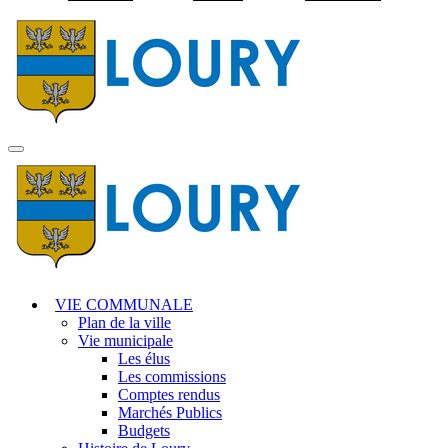
Visiter la page accuei
MENU
PRINCIPAL
VIE COMMUNALE
Plan de la ville
Vie municipale
Les élus
Les commissions
Comptes rendus
Marchés Publics
Budgets