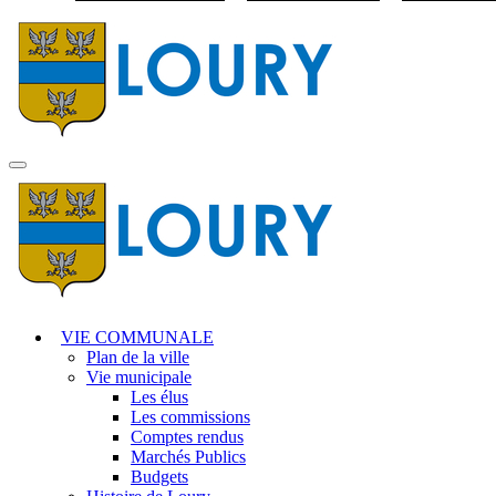
Visiter la page accuei
MENU
PRINCIPAL
VIE COMMUNALE
Plan de la ville
Vie municipale
Les élus
Les commissions
Comptes rendus
Marchés Publics
Budgets