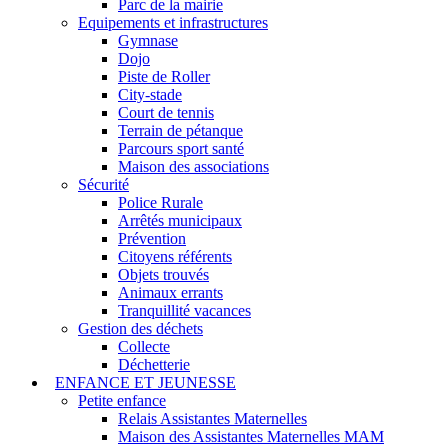
Parc de la mairie
Equipements et infrastructures
Gymnase
Dojo
Piste de Roller
City-stade
Court de tennis
Terrain de pétanque
Parcours sport santé
Maison des associations
Sécurité
Police Rurale
Arrêtés municipaux
Prévention
Citoyens référents
Objets trouvés
Animaux errants
Tranquillité vacances
Gestion des déchets
Collecte
Déchetterie
ENFANCE ET JEUNESSE
Petite enfance
Relais Assistantes Maternelles
Maison des Assistantes Maternelles MAM