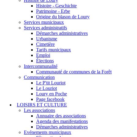
Histoire de Loury
Histoire - Geschichte
Patrimoine - Erbe
Origine du blason de Loury
Services municipaux
Services administratifs
Démarches administratives
Urbanisme
Cimetière
Tarifs municipaux
Emploi
Élections
Intercommunalité
Communauté de communes de la Forêt
Communication
Le P'tit Louriot
Le Louriot
Loury en Poche
Page facebook
LOISIRS ET CULTURE
Les associations
Annuaire des associations
Agenda des manifestations
Démarches administratives
Evénements municipaux