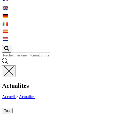
Fermer
la
Actualités
recherche
Accueil
>
Actualités
Tout