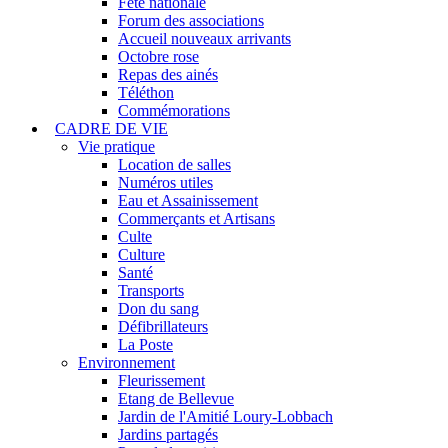
Fête nationale
Forum des associations
Accueil nouveaux arrivants
Octobre rose
Repas des ainés
Téléthon
Commémorations
CADRE DE VIE
Vie pratique
Location de salles
Numéros utiles
Eau et Assainissement
Commerçants et Artisans
Culte
Culture
Santé
Transports
Don du sang
Défibrillateurs
La Poste
Environnement
Fleurissement
Etang de Bellevue
Jardin de l'Amitié Loury-Lobbach
Jardins partagés