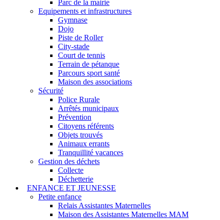
Parc de la mairie
Equipements et infrastructures
Gymnase
Dojo
Piste de Roller
City-stade
Court de tennis
Terrain de pétanque
Parcours sport santé
Maison des associations
Sécurité
Police Rurale
Arrêtés municipaux
Prévention
Citoyens référents
Objets trouvés
Animaux errants
Tranquillité vacances
Gestion des déchets
Collecte
Déchetterie
ENFANCE ET JEUNESSE
Petite enfance
Relais Assistantes Maternelles
Maison des Assistantes Maternelles MAM