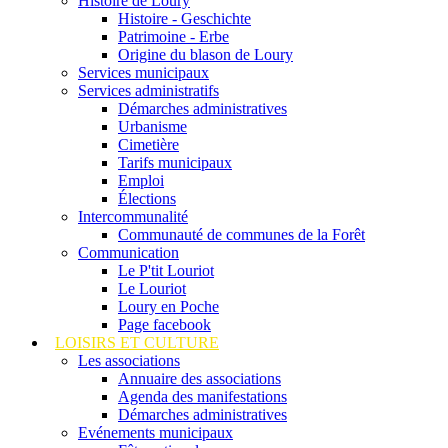
Histoire de Loury
Histoire - Geschichte
Patrimoine - Erbe
Origine du blason de Loury
Services municipaux
Services administratifs
Démarches administratives
Urbanisme
Cimetière
Tarifs municipaux
Emploi
Élections
Intercommunalité
Communauté de communes de la Forêt
Communication
Le P'tit Louriot
Le Louriot
Loury en Poche
Page facebook
LOISIRS ET CULTURE
Les associations
Annuaire des associations
Agenda des manifestations
Démarches administratives
Evénements municipaux