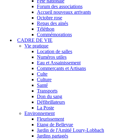
Fête nationale
Forum des associations
Accueil nouveaux arrivants
Octobre rose
Repas des ainés
Téléthon
Commémorations
CADRE DE VIE
Vie pratique
Location de salles
Numéros utiles
Eau et Assainissement
Commerçants et Artisans
Culte
Culture
Santé
Transports
Don du sang
Défibrillateurs
La Poste
Environnement
Fleurissement
Etang de Bellevue
Jardin de l'Amitié Loury-Lobbach
Jardins partagés