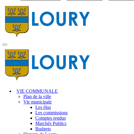
Visiter la page accuei
MENU
PRINCIPAL
VIE COMMUNALE
Plan de la ville
Vie municipale
Les élus
Les commissions
Comptes rendus
Marchés Publics
Budgets