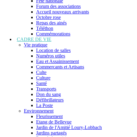
Fête nationale
Forum des associations
Accueil nouveaux arrivants
Octobre rose
Repas des ainés
Téléthon
Commémorations
CADRE DE VIE
Vie pratique
Location de salles
Numéros utiles
Eau et Assainissement
Commerçants et Artisans
Culte
Culture
Santé
Transports
Don du sang
Défibrillateurs
La Poste
Environnement
Fleurissement
Etang de Bellevue
Jardin de l'Amitié Loury-Lobbach
Jardins partagés