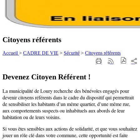
Citoyens référents
Accueil
>
CADRE DE VIE
>
Sécurité
>
Citoyens référents
Part
Imprimer
Générer
sur
cette
le
les
page
flux
rése
Devenez Citoyen Référent !
RSS
soci
La municipalité de Loury recherche des bénévoles engagés pour
devenir citoyens référents dans le cadre du dispositif qui permettrait
de sensibiliser les habitants d’un même quartier, d’une même rue,
aux comportements suspects ou inhabituels aux abords de leur
habitation ou de leurs voisins.
Si vous êtes sensibles aux actions de solidarité, et que vous souhaitez
jouer un rôle clé dans votre commune, cette opportunité est faite