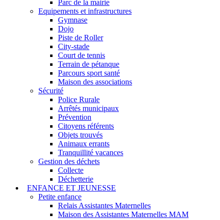
Parc de la mairie
Equipements et infrastructures
Gymnase
Dojo
Piste de Roller
City-stade
Court de tennis
Terrain de pétanque
Parcours sport santé
Maison des associations
Sécurité
Police Rurale
Arrêtés municipaux
Prévention
Citoyens référents
Objets trouvés
Animaux errants
Tranquillité vacances
Gestion des déchets
Collecte
Déchetterie
ENFANCE ET JEUNESSE
Petite enfance
Relais Assistantes Maternelles
Maison des Assistantes Maternelles MAM