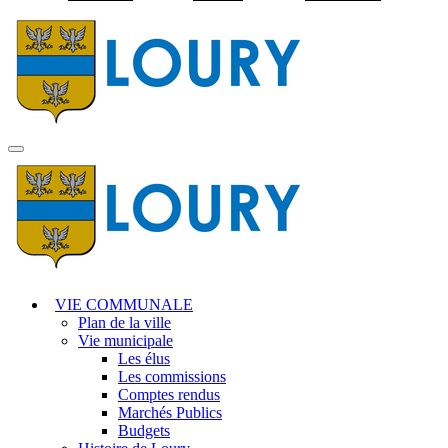
Visiter la page accuei
MENU
PRINCIPAL
VIE COMMUNALE
Plan de la ville
Vie municipale
Les élus
Les commissions
Comptes rendus
Marchés Publics
Budgets