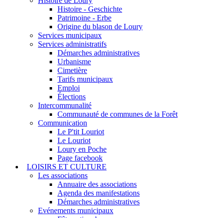
Histoire de Loury
Histoire - Geschichte
Patrimoine - Erbe
Origine du blason de Loury
Services municipaux
Services administratifs
Démarches administratives
Urbanisme
Cimetière
Tarifs municipaux
Emploi
Élections
Intercommunalité
Communauté de communes de la Forêt
Communication
Le P'tit Louriot
Le Louriot
Loury en Poche
Page facebook
LOISIRS ET CULTURE
Les associations
Annuaire des associations
Agenda des manifestations
Démarches administratives
Evénements municipaux