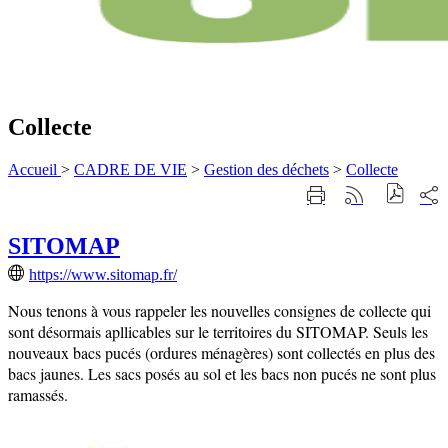
Collecte
Accueil
>
CADRE DE VIE
>
Gestion des déchets
>
Collecte
Part
Imprimer
Générer
sur
cette
le
les
page
flux
rése
SITOMAP
RSS
soci
https://www.sitomap.fr/
Nous tenons à vous rappeler les nouvelles consignes de collecte qui
sont désormais apllicables sur le territoires du SITOMAP. Seuls les
nouveaux bacs pucés (ordures ménagères) sont collectés en plus des
bacs jaunes. Les sacs posés au sol et les bacs non pucés ne sont plus
ramassés.