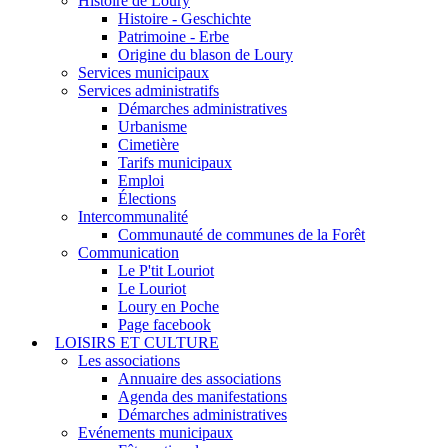
Histoire de Loury
Histoire - Geschichte
Patrimoine - Erbe
Origine du blason de Loury
Services municipaux
Services administratifs
Démarches administratives
Urbanisme
Cimetière
Tarifs municipaux
Emploi
Élections
Intercommunalité
Communauté de communes de la Forêt
Communication
Le P'tit Louriot
Le Louriot
Loury en Poche
Page facebook
LOISIRS ET CULTURE
Les associations
Annuaire des associations
Agenda des manifestations
Démarches administratives
Evénements municipaux