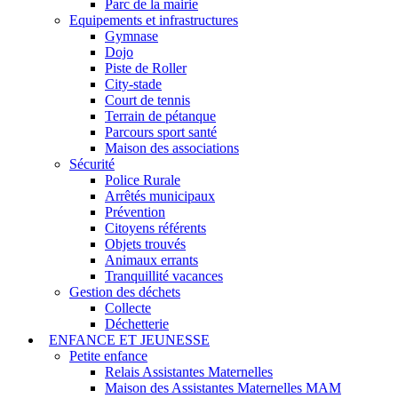
Parc de la mairie
Equipements et infrastructures
Gymnase
Dojo
Piste de Roller
City-stade
Court de tennis
Terrain de pétanque
Parcours sport santé
Maison des associations
Sécurité
Police Rurale
Arrêtés municipaux
Prévention
Citoyens référents
Objets trouvés
Animaux errants
Tranquillité vacances
Gestion des déchets
Collecte
Déchetterie
ENFANCE ET JEUNESSE
Petite enfance
Relais Assistantes Maternelles
Maison des Assistantes Maternelles MAM