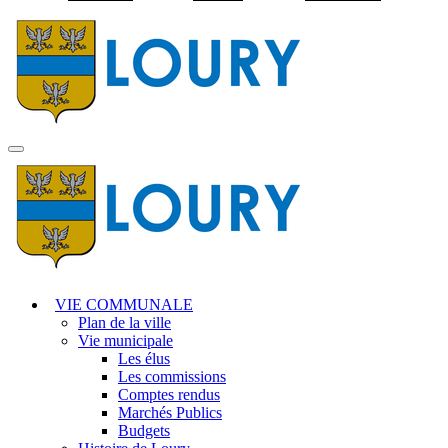
Visiter la page accuei
MENU
PRINCIPAL
VIE COMMUNALE
Plan de la ville
Vie municipale
Les élus
Les commissions
Comptes rendus
Marchés Publics
Budgets