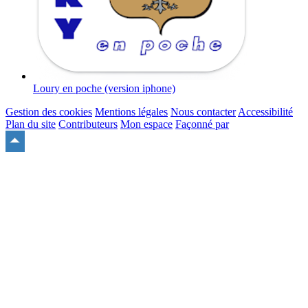
Loury en poche (version iphone)
Gestion des cookies
Mentions légales
Nous contacter
Accessibilité
Plan du site
Contributeurs
Mon espace
Façonné par
Remonter
en
haut
du
site