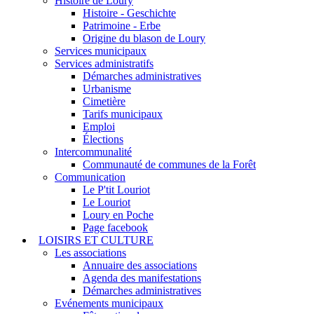
Histoire de Loury
Histoire - Geschichte
Patrimoine - Erbe
Origine du blason de Loury
Services municipaux
Services administratifs
Démarches administratives
Urbanisme
Cimetière
Tarifs municipaux
Emploi
Élections
Intercommunalité
Communauté de communes de la Forêt
Communication
Le P'tit Louriot
Le Louriot
Loury en Poche
Page facebook
LOISIRS ET CULTURE
Les associations
Annuaire des associations
Agenda des manifestations
Démarches administratives
Evénements municipaux