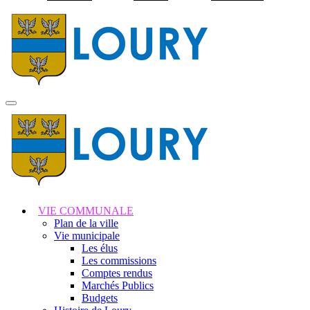
Visiter la page accuei
MENU
PRINCIPAL
VIE COMMUNALE
Plan de la ville
Vie municipale
Les élus
Les commissions
Comptes rendus
Marchés Publics
Budgets