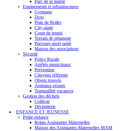
Parc de la mairie
Equipements et infrastructures
Gymnase
Dojo
Piste de Roller
City-stade
Court de tennis
Terrain de pétanque
Parcours sport santé
Maison des associations
Sécurité
Police Rurale
Arrêtés municipaux
Prévention
Citoyens référents
Objets trouvés
Animaux errants
Tranquillité vacances
Gestion des déchets
Collecte
Déchetterie
ENFANCE ET JEUNESSE
Petite enfance
Relais Assistantes Maternelles
Maison des Assistantes Maternelles MAM