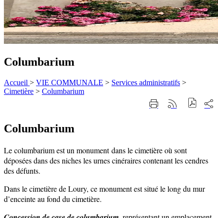
Columbarium
Accueil
>
VIE COMMUNALE
>
Services administratifs
>
Cimetière
>
Columbarium
Part
Imprimer
Générer
sur
cette
le
les
page
flux
rése
Columbarium
RSS
soci
Le columbarium est un monument dans le cimetière où sont
déposées dans des niches les urnes cinéraires contenant les cendres
des défunts.
Dans le cimetière de Loury, ce monument est situé le long du mur
d’enceinte au fond du cimetière.
Concession de case de columbarium
, représentant un emplacement