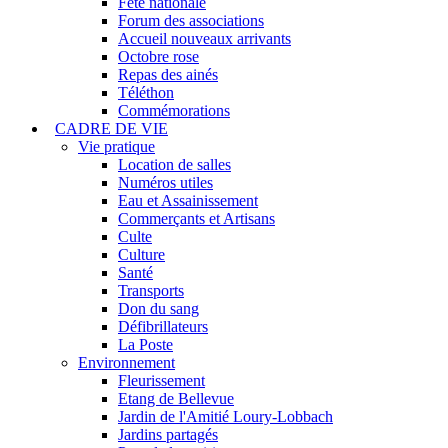
Fête nationale
Forum des associations
Accueil nouveaux arrivants
Octobre rose
Repas des ainés
Téléthon
Commémorations
CADRE DE VIE
Vie pratique
Location de salles
Numéros utiles
Eau et Assainissement
Commerçants et Artisans
Culte
Culture
Santé
Transports
Don du sang
Défibrillateurs
La Poste
Environnement
Fleurissement
Etang de Bellevue
Jardin de l'Amitié Loury-Lobbach
Jardins partagés