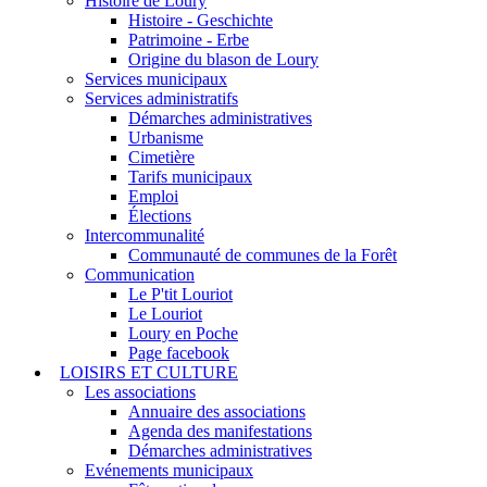
Histoire de Loury
Histoire - Geschichte
Patrimoine - Erbe
Origine du blason de Loury
Services municipaux
Services administratifs
Démarches administratives
Urbanisme
Cimetière
Tarifs municipaux
Emploi
Élections
Intercommunalité
Communauté de communes de la Forêt
Communication
Le P'tit Louriot
Le Louriot
Loury en Poche
Page facebook
LOISIRS ET CULTURE
Les associations
Annuaire des associations
Agenda des manifestations
Démarches administratives
Evénements municipaux