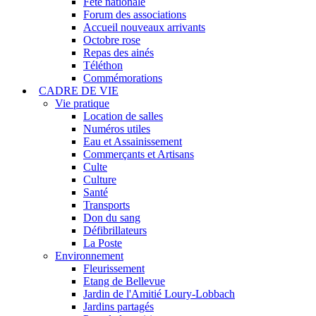
Fête nationale
Forum des associations
Accueil nouveaux arrivants
Octobre rose
Repas des ainés
Téléthon
Commémorations
CADRE DE VIE
Vie pratique
Location de salles
Numéros utiles
Eau et Assainissement
Commerçants et Artisans
Culte
Culture
Santé
Transports
Don du sang
Défibrillateurs
La Poste
Environnement
Fleurissement
Etang de Bellevue
Jardin de l'Amitié Loury-Lobbach
Jardins partagés