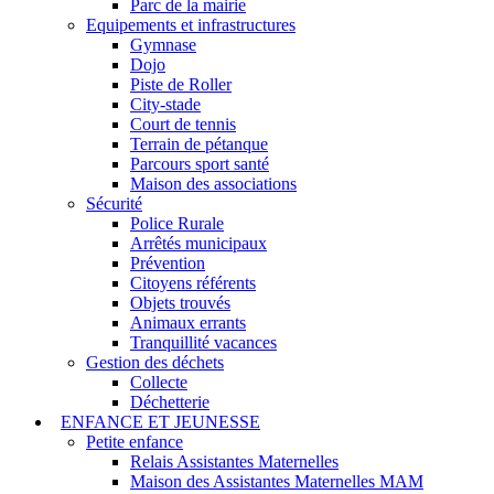
Parc de la mairie
Equipements et infrastructures
Gymnase
Dojo
Piste de Roller
City-stade
Court de tennis
Terrain de pétanque
Parcours sport santé
Maison des associations
Sécurité
Police Rurale
Arrêtés municipaux
Prévention
Citoyens référents
Objets trouvés
Animaux errants
Tranquillité vacances
Gestion des déchets
Collecte
Déchetterie
ENFANCE ET JEUNESSE
Petite enfance
Relais Assistantes Maternelles
Maison des Assistantes Maternelles MAM