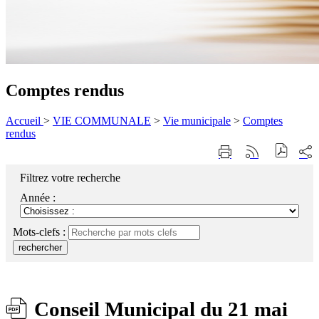
Comptes rendus
Accueil
>
VIE COMMUNALE
>
Vie municipale
>
Comptes
rendus
Part
Imprimer
Générer
sur
cette
le
les
page
flux
Filtrez votre recherche
rése
RSS
soci
Année :
Mots-clefs :
rechercher
Conseil Municipal du 21 mai