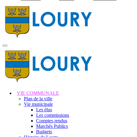
Visiter la page accuei
MENU
PRINCIPAL
VIE COMMUNALE
Plan de la ville
Vie municipale
Les élus
Les commissions
Comptes rendus
Marchés Publics
Budgets