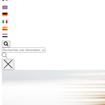
Fermer
la
recherche