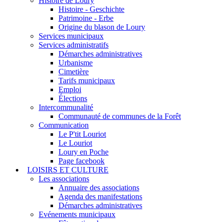
Histoire de Loury
Histoire - Geschichte
Patrimoine - Erbe
Origine du blason de Loury
Services municipaux
Services administratifs
Démarches administratives
Urbanisme
Cimetière
Tarifs municipaux
Emploi
Élections
Intercommunalité
Communauté de communes de la Forêt
Communication
Le P'tit Louriot
Le Louriot
Loury en Poche
Page facebook
LOISIRS ET CULTURE
Les associations
Annuaire des associations
Agenda des manifestations
Démarches administratives
Evénements municipaux