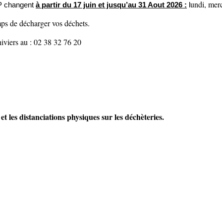
undi, merc
AP changent
à partir du 17 juin et jusqu’au 31 Aout 2026 :
l
emps de décharger vos déchets.
iviers au : 02 38 32 76 20
t les distanciations physiques sur les déchèteries.