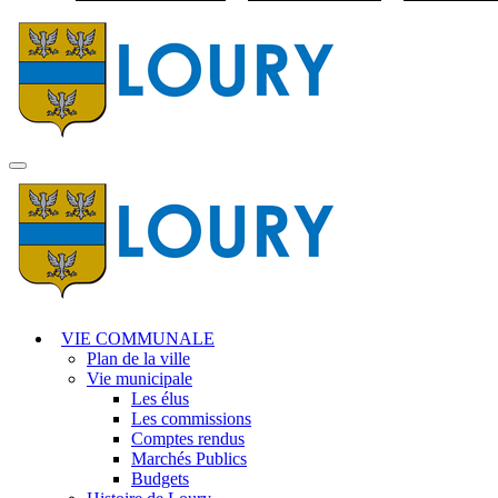
Visiter la page accuei
MENU
PRINCIPAL
VIE COMMUNALE
Plan de la ville
Vie municipale
Les élus
Les commissions
Comptes rendus
Marchés Publics
Budgets