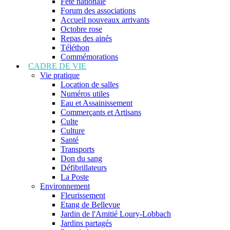
Fête nationale
Forum des associations
Accueil nouveaux arrivants
Octobre rose
Repas des ainés
Téléthon
Commémorations
CADRE DE VIE
Vie pratique
Location de salles
Numéros utiles
Eau et Assainissement
Commerçants et Artisans
Culte
Culture
Santé
Transports
Don du sang
Défibrillateurs
La Poste
Environnement
Fleurissement
Etang de Bellevue
Jardin de l'Amitié Loury-Lobbach
Jardins partagés