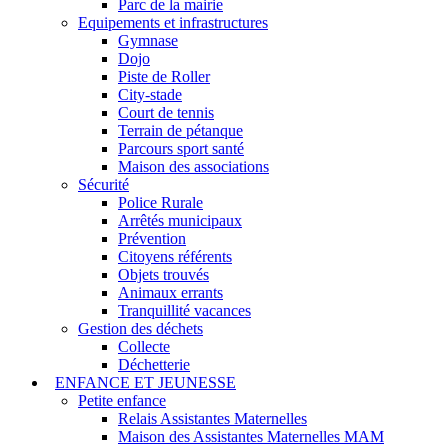
Parc de la mairie
Equipements et infrastructures
Gymnase
Dojo
Piste de Roller
City-stade
Court de tennis
Terrain de pétanque
Parcours sport santé
Maison des associations
Sécurité
Police Rurale
Arrêtés municipaux
Prévention
Citoyens référents
Objets trouvés
Animaux errants
Tranquillité vacances
Gestion des déchets
Collecte
Déchetterie
ENFANCE ET JEUNESSE
Petite enfance
Relais Assistantes Maternelles
Maison des Assistantes Maternelles MAM