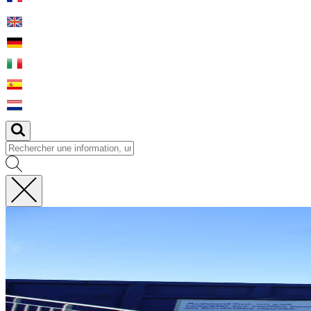
Fermer
la
recherche