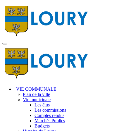
Visiter la page accuei
MENU
PRINCIPAL
VIE COMMUNALE
Plan de la ville
Vie municipale
Les élus
Les commissions
Comptes rendus
Marchés Publics
Budgets