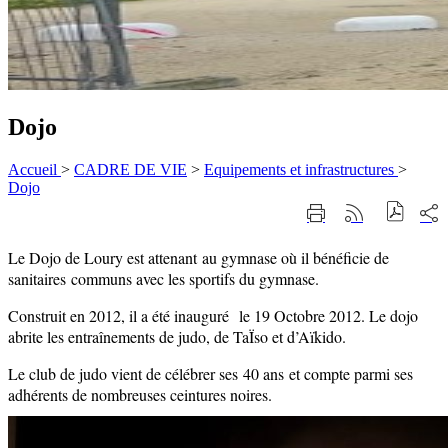
Dojo
Accueil
>
CADRE DE VIE
>
Equipements et infrastructures
>
Dojo
Part
Imprimer
Générer
sur
cette
le
les
page
flux
Le Dojo de Loury est attenant au gymnase où il bénéficie de
rése
RSS
soci
sanitaires communs avec les sportifs du gymnase.
Construit en 2012, il a été inauguré le 19 Octobre 2012. Le dojo
abrite les entraînements de judo, de TaÏso et d’Aïkido.
Le club de judo vient de célébrer ses 40 ans et compte parmi ses
adhérents de nombreuses ceintures noires.