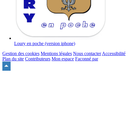
Loury en poche (version iphone)
Gestion des cookies
Mentions légales
Nous contacter
Accessibilité
Plan du site
Contributeurs
Mon espace
Façonné par
Remonter
en
haut
du
site