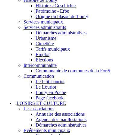
Histoire de Loury
Histoire - Geschichte
Patrimoine - Erbe
Origine du blason de Loury
Services municipaux
Services administratifs
Démarches administratives
Urbanisme
Cimetière
Tarifs municipaux
Emploi
Élections
Intercommunalité
Communauté de communes de la Forêt
Communication
Le P'tit Louriot
Le Louriot
Loury en Poche
Page facebook
LOISIRS ET CULTURE
Les associations
Annuaire des associations
Agenda des manifestations
Démarches administratives
Evénements municipaux