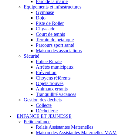
Parc de la mairie
Equipements et infrastructures
Gymnase
Dojo
Piste de Roller
City-stade
Court de tennis
Terrain de pétanque
Parcours sport santé
Maison des associations
Sécurité
Police Rurale
Arrêtés municipaux
Prévention
Citoyens référents
Objets trouvés
Animaux errants
Tranquillité vacances
Gestion des déchets
Collecte
Déchetterie
ENFANCE ET JEUNESSE
Petite enfance
Relais Assistantes Maternelles
Maison des Assistantes Maternelles MAM