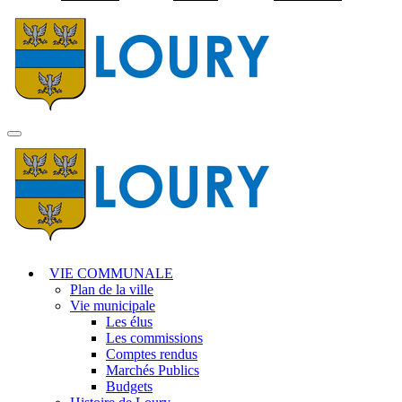
Visiter la page accuei
MENU
PRINCIPAL
VIE COMMUNALE
Plan de la ville
Vie municipale
Les élus
Les commissions
Comptes rendus
Marchés Publics
Budgets