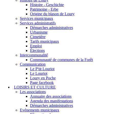
Histoire de Loury
Histoire - Geschichte
Patrimoine - Erbe
Origine du blason de Loury
Services municipaux
Services administratifs
Démarches administratives
Urbanisme
Cimetière
Tarifs municipaux
Emploi
Élections
Intercommunalité
Communauté de communes de la Forêt
Communication
Le P'tit Louriot
Le Louriot
Loury en Poche
Page facebook
LOISIRS ET CULTURE
Les associations
Annuaire des associations
Agenda des manifestations
Démarches administratives
Evénements municipaux