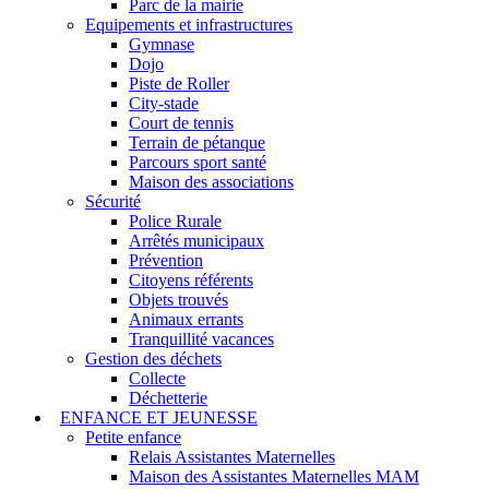
Parc de la mairie
Equipements et infrastructures
Gymnase
Dojo
Piste de Roller
City-stade
Court de tennis
Terrain de pétanque
Parcours sport santé
Maison des associations
Sécurité
Police Rurale
Arrêtés municipaux
Prévention
Citoyens référents
Objets trouvés
Animaux errants
Tranquillité vacances
Gestion des déchets
Collecte
Déchetterie
ENFANCE ET JEUNESSE
Petite enfance
Relais Assistantes Maternelles
Maison des Assistantes Maternelles MAM