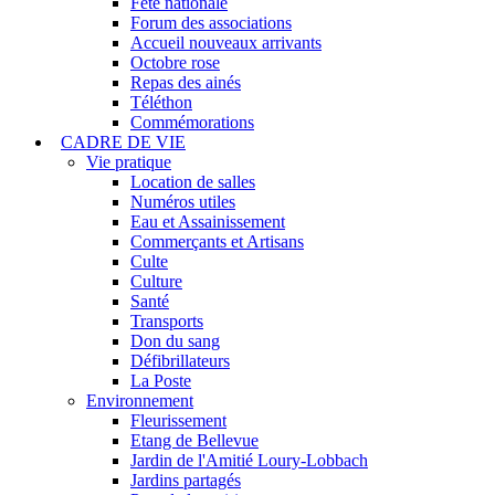
Fête nationale
Forum des associations
Accueil nouveaux arrivants
Octobre rose
Repas des ainés
Téléthon
Commémorations
CADRE DE VIE
Vie pratique
Location de salles
Numéros utiles
Eau et Assainissement
Commerçants et Artisans
Culte
Culture
Santé
Transports
Don du sang
Défibrillateurs
La Poste
Environnement
Fleurissement
Etang de Bellevue
Jardin de l'Amitié Loury-Lobbach
Jardins partagés