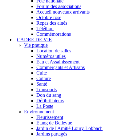
Fête nationale
Forum des associations
Accueil nouveaux arrivants
Octobre rose
Repas des ainés
Téléthon
Commémorations
CADRE DE VIE
Vie pratique
Location de salles
Numéros utiles
Eau et Assainissement
Commerçants et Artisans
Culte
Culture
Santé
Transports
Don du sang
Défibrillateurs
La Poste
Environnement
Fleurissement
Etang de Bellevue
Jardin de l'Amitié Loury-Lobbach
Jardins partagés