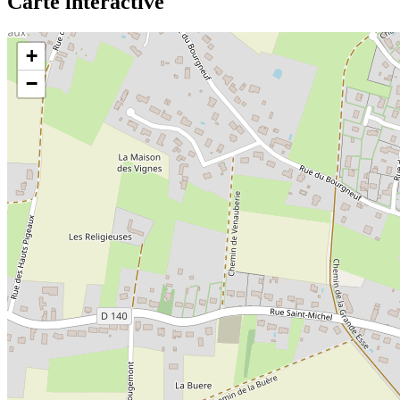
Carte interactive
+
−