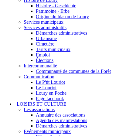
Histoire de Loury
Histoire - Geschichte
Patrimoine - Erbe
Origine du blason de Loury
Services municipaux
Services administratifs
Démarches administratives
Urbanisme
Cimetière
Tarifs municipaux
Emploi
Élections
Intercommunalité
Communauté de communes de la Forêt
Communication
Le P'tit Louriot
Le Louriot
Loury en Poche
Page facebook
LOISIRS ET CULTURE
Les associations
Annuaire des associations
Agenda des manifestations
Démarches administratives
Evénements municipaux