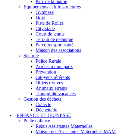
Parc de la mairie
Equipements et infrastructures
Gymnase
Dojo
Piste de Roller
City-stade
Court de tennis
Terrain de pétanque
Parcours sport santé
Maison des associations
Sécurité
Police Rurale
Arrêtés municipaux
Prévention
Citoyens référents
Objets trouvés
Animaux errants
Tranquillité vacances
Gestion des déchets
Collecte
Déchetterie
ENFANCE ET JEUNESSE
Petite enfance
Relais Assistantes Maternelles
Maison des Assistantes Maternelles MAM