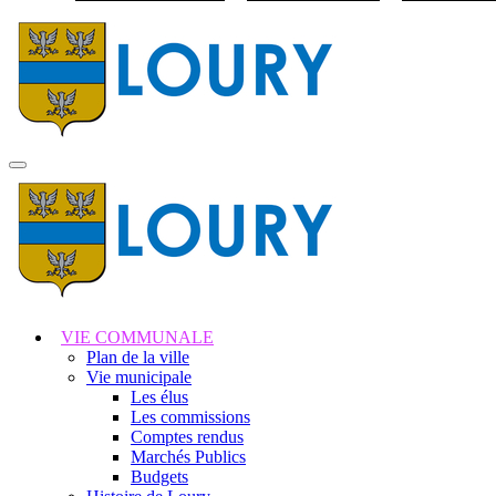
Visiter la page accuei
MENU
PRINCIPAL
VIE COMMUNALE
Plan de la ville
Vie municipale
Les élus
Les commissions
Comptes rendus
Marchés Publics
Budgets