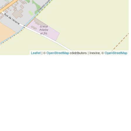
Leaflet
| ©
OpenStreetMap
contributors | Inexine, ©
OpenStreetMap