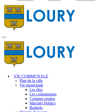
Visiter la page accuei
MENU
PRINCIPAL
VIE COMMUNALE
Plan de la ville
Vie municipale
Les élus
Les commissions
Comptes rendus
Marchés Publics
Budgets