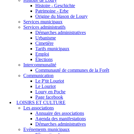
Histoire de Loury
Histoire - Geschichte
Patrimoine - Erbe
Origine du blason de Loury
Services municipaux
Services administratifs
Démarches administratives
Urbanisme
Cimetière
Tarifs municipaux
Emploi
Élections
Intercommunalité
Communauté de communes de la Forêt
Communication
Le P'tit Louriot
Le Louriot
Loury en Poche
Page facebook
LOISIRS ET CULTURE
Les associations
Annuaire des associations
Agenda des manifestations
Démarches administratives
Evénements municipaux