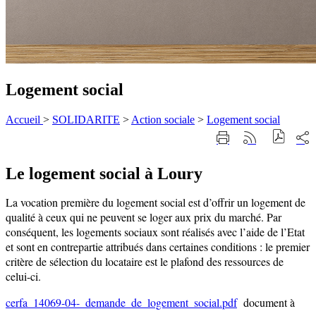
Logement social
Accueil
>
SOLIDARITE
>
Action sociale
>
Logement social
Part
Imprimer
Générer
sur
cette
le
les
page
flux
rése
Le logement social à Loury
RSS
soci
La vocation première du logement social est d’offrir un logement de
qualité à ceux qui ne peuvent se loger aux prix du marché. Par
conséquent, les logements sociaux sont réalisés avec l’aide de l’Etat
et sont en contrepartie attribués dans certaines conditions : le premier
critère de sélection du locataire est le plafond des ressources de
celui-ci.
cerfa_14069-04-_demande_de_logement_social.pdf
document à