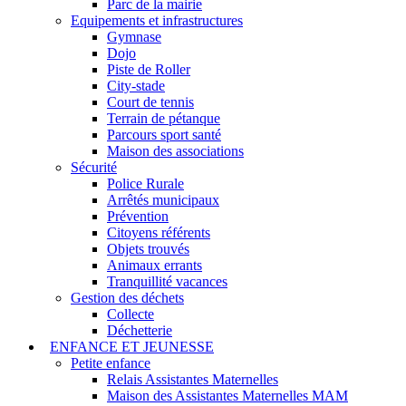
Parc de la mairie
Equipements et infrastructures
Gymnase
Dojo
Piste de Roller
City-stade
Court de tennis
Terrain de pétanque
Parcours sport santé
Maison des associations
Sécurité
Police Rurale
Arrêtés municipaux
Prévention
Citoyens référents
Objets trouvés
Animaux errants
Tranquillité vacances
Gestion des déchets
Collecte
Déchetterie
ENFANCE ET JEUNESSE
Petite enfance
Relais Assistantes Maternelles
Maison des Assistantes Maternelles MAM