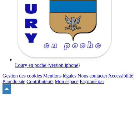
Loury en poche (version iphone)
Gestion des cookies
Mentions légales
Nous contacter
Accessibilité
Plan du site
Contributeurs
Mon espace
Façonné par
Remonter
en
haut
du
site