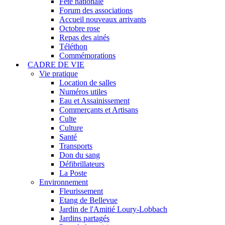
Fête nationale
Forum des associations
Accueil nouveaux arrivants
Octobre rose
Repas des ainés
Téléthon
Commémorations
CADRE DE VIE
Vie pratique
Location de salles
Numéros utiles
Eau et Assainissement
Commerçants et Artisans
Culte
Culture
Santé
Transports
Don du sang
Défibrillateurs
La Poste
Environnement
Fleurissement
Etang de Bellevue
Jardin de l'Amitié Loury-Lobbach
Jardins partagés