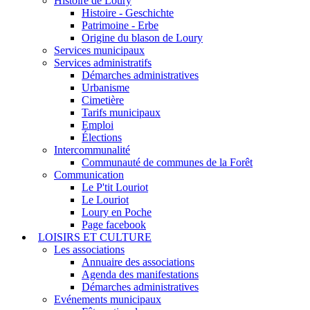
Histoire de Loury
Histoire - Geschichte
Patrimoine - Erbe
Origine du blason de Loury
Services municipaux
Services administratifs
Démarches administratives
Urbanisme
Cimetière
Tarifs municipaux
Emploi
Élections
Intercommunalité
Communauté de communes de la Forêt
Communication
Le P'tit Louriot
Le Louriot
Loury en Poche
Page facebook
LOISIRS ET CULTURE
Les associations
Annuaire des associations
Agenda des manifestations
Démarches administratives
Evénements municipaux