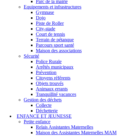
Parc de la mairie
Equipements et infrastructures
Gymnase
Dojo
Piste de Roller
City-stade
Court de tennis
Terrain de pétanque
Parcours sport santé
Maison des associations
Sécurité
Police Rurale
Arrêtés municipaux
Prévention
Citoyens référents
Objets trouvés
Animaux errants
Tranquillité vacances
Gestion des déchets
Collecte
Déchetterie
ENFANCE ET JEUNESSE
Petite enfance
Relais Assistantes Maternelles
Maison des Assistantes Maternelles MAM