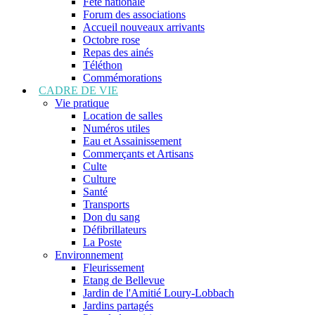
Fête nationale
Forum des associations
Accueil nouveaux arrivants
Octobre rose
Repas des ainés
Téléthon
Commémorations
CADRE DE VIE
Vie pratique
Location de salles
Numéros utiles
Eau et Assainissement
Commerçants et Artisans
Culte
Culture
Santé
Transports
Don du sang
Défibrillateurs
La Poste
Environnement
Fleurissement
Etang de Bellevue
Jardin de l'Amitié Loury-Lobbach
Jardins partagés