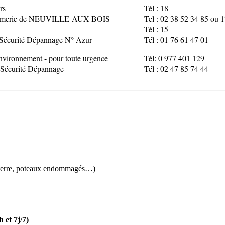
rs
Tél : 18
rmerie de NEUVILLE-AUX-BOIS
Tel : 02 38 52 34 85 ou 
Tél : 15
écurité Dépannage N° Azur
Tél : 01 76 61 47 01
vironnement - pour toute urgence
Tél: 0 977 401 129
écurité Dépannage
Tél : 02 47 85 74 44
 à terre, poteaux endommagés…)
t 7j/7)