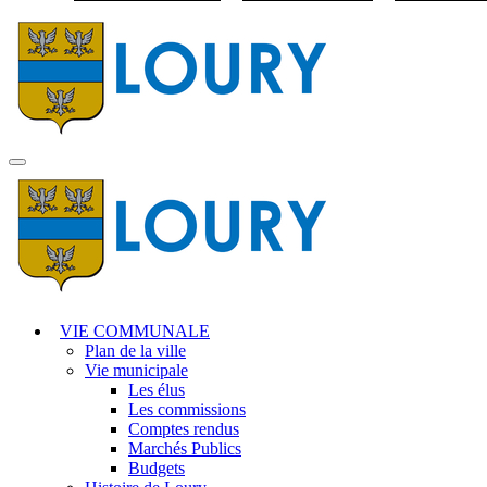
Visiter la page accuei
MENU
PRINCIPAL
VIE COMMUNALE
Plan de la ville
Vie municipale
Les élus
Les commissions
Comptes rendus
Marchés Publics
Budgets