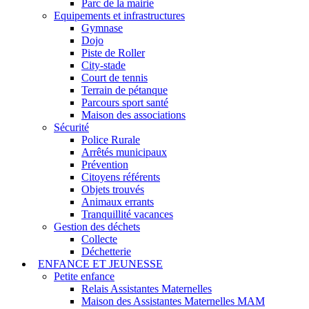
Parc de la mairie
Equipements et infrastructures
Gymnase
Dojo
Piste de Roller
City-stade
Court de tennis
Terrain de pétanque
Parcours sport santé
Maison des associations
Sécurité
Police Rurale
Arrêtés municipaux
Prévention
Citoyens référents
Objets trouvés
Animaux errants
Tranquillité vacances
Gestion des déchets
Collecte
Déchetterie
ENFANCE ET JEUNESSE
Petite enfance
Relais Assistantes Maternelles
Maison des Assistantes Maternelles MAM