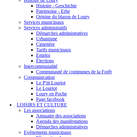
Histoire de Loury
Histoire - Geschichte
Patrimoine - Erbe
Origine du blason de Loury
Services municipaux
Services administratifs
Démarches administratives
Urbanisme
Cimetière
Tarifs municipaux
Emploi
Élections
Intercommunalité
Communauté de communes de la Forêt
Communication
Le P'tit Louriot
Le Louriot
Loury en Poche
Page facebook
LOISIRS ET CULTURE
Les associations
Annuaire des associations
Agenda des manifestations
Démarches administratives
Evénements municipaux