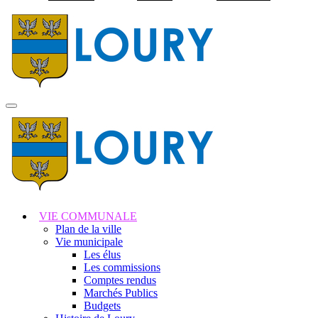
Visiter la page accuei
MENU
PRINCIPAL
VIE COMMUNALE
Plan de la ville
Vie municipale
Les élus
Les commissions
Comptes rendus
Marchés Publics
Budgets