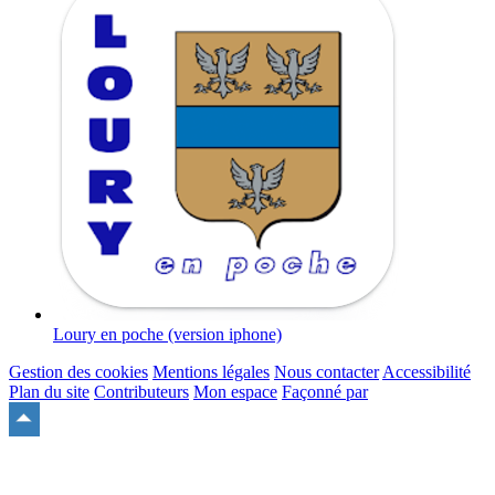
Loury en poche (version iphone)
Gestion des cookies
Mentions légales
Nous contacter
Accessibilité
Plan du site
Contributeurs
Mon espace
Façonné par
Remonter
en
haut
du
site