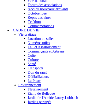
Fête nationale
Forum des associations
Accueil nouveaux arrivants
Octobre rose
Repas des ainés
Téléthon
Commémorations
CADRE DE VIE
Vie pratique
Location de salles
Numéros utiles
Eau et Assainissement
Commerçants et Artisans
Culte
Culture
Santé
Transports
Don du sang
Défibrillateurs
La Poste
Environnement
Fleurissement
Etang de Bellevue
Jardin de l'Amitié Loury-Lobbach
Jardins partagés