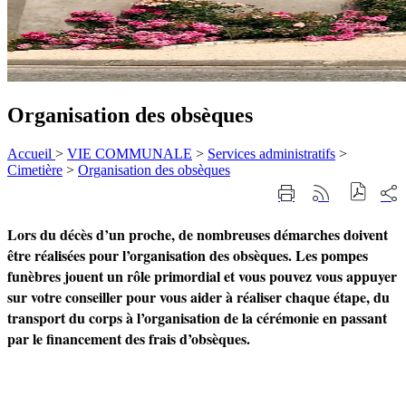
Organisation des obsèques
Accueil
>
VIE COMMUNALE
>
Services administratifs
>
Cimetière
>
Organisation des obsèques
Part
Imprimer
Générer
sur
cette
le
les
page
flux
Lors du décès d’un proche, de nombreuses démarches doivent
rése
RSS
soci
Organisation des obsèques
être réalisées pour l’organisation des obsèques. Les pompes
funèbres jouent un rôle primordial et vous pouvez vous appuyer
sur votre conseiller pour vous aider à réaliser chaque étape, du
transport du corps à l’organisation de la cérémonie en passant
par le financement des frais d’obsèques.