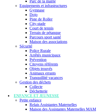
Parc de la mairie
Equipements et infrastructures
Gymnase
Dojo
Piste de Roller
City-stade
Court de tennis
Terrain de pétanque
Parcours sport santé
Maison des associations
Sécurité
Police Rurale
Arrêtés municipaux
Prévention
Citoyens référents
Objets trouvés
Animaux errants
Tranquillité vacances
Gestion des déchets
Collecte
Déchetterie
ENFANCE ET JEUNESSE
Petite enfance
Relais Assistantes Maternelles
Maison des Assistantes Maternelles MAM