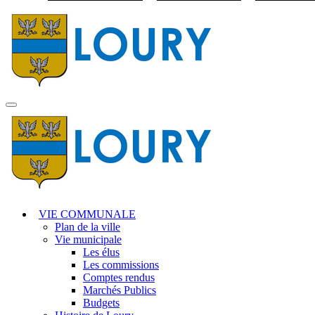
Visiter la page accuei
MENU
PRINCIPAL
VIE COMMUNALE
Plan de la ville
Vie municipale
Les élus
Les commissions
Comptes rendus
Marchés Publics
Budgets