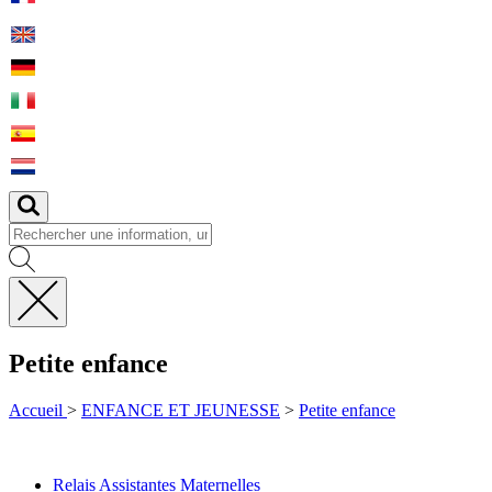
Fermer
la
Petite enfance
recherche
Accueil
>
ENFANCE ET JEUNESSE
>
Petite enfance
Relais
Relais Assistantes Maternelles