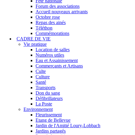
Fête nationale
Forum des associations
Accueil nouveaux arrivants
Octobre rose
Repas des ainés
Téléthon
Commémorations
CADRE DE VIE
Vie pratique
Location de salles
Numéros utiles
Eau et Assainissement
Commerçants et Artisans
Culte
Culture
Santé
Transports
Don du sang
Défibrillateurs
La Poste
Environnement
Fleurissement
Etang de Bellevue
Jardin de l'Amitié Loury-Lobbach
Jardins partagés