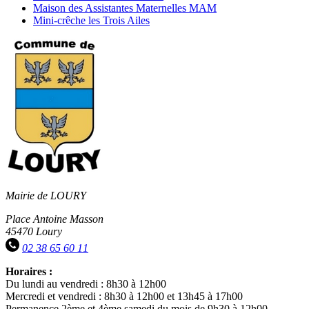
Assistantes
Maison
Maison des Assistantes Maternelles MAM
Maternelles
des
Mini-
Mini-crêche les Trois Ailes
Assistantes
crêche
Maternelles
les
MAM
Trois
Ailes
Mairie de LOURY
Place Antoine Masson
45470 Loury
02 38 65 60 11
Horaires :
Du lundi au vendredi : 8h30 à 12h00
Mercredi et vendredi : 8h30 à 12h00 et 13h45 à 17h00
Permanence 2ème et 4ème samedi du mois de 9h30 à 12h00