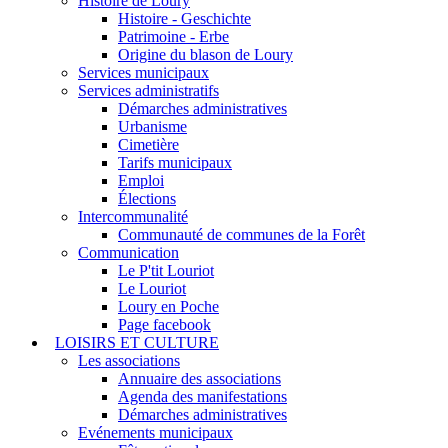
Histoire de Loury
Histoire - Geschichte
Patrimoine - Erbe
Origine du blason de Loury
Services municipaux
Services administratifs
Démarches administratives
Urbanisme
Cimetière
Tarifs municipaux
Emploi
Élections
Intercommunalité
Communauté de communes de la Forêt
Communication
Le P'tit Louriot
Le Louriot
Loury en Poche
Page facebook
LOISIRS ET CULTURE
Les associations
Annuaire des associations
Agenda des manifestations
Démarches administratives
Evénements municipaux