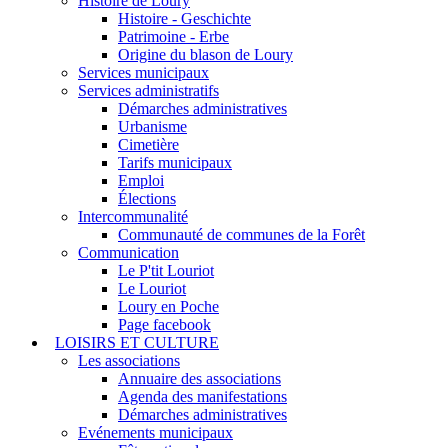
Histoire de Loury
Histoire - Geschichte
Patrimoine - Erbe
Origine du blason de Loury
Services municipaux
Services administratifs
Démarches administratives
Urbanisme
Cimetière
Tarifs municipaux
Emploi
Élections
Intercommunalité
Communauté de communes de la Forêt
Communication
Le P'tit Louriot
Le Louriot
Loury en Poche
Page facebook
LOISIRS ET CULTURE
Les associations
Annuaire des associations
Agenda des manifestations
Démarches administratives
Evénements municipaux