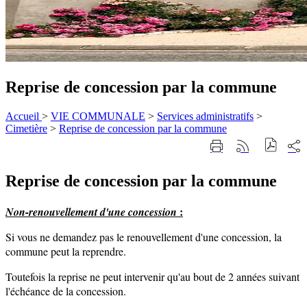
Reprise de concession par la commune
Accueil
>
VIE COMMUNALE
>
Services administratifs
>
Cimetière
>
Reprise de concession par la commune
Part
Imprimer
Générer
sur
cette
le
les
page
flux
rése
Reprise de concession par la commune
RSS
soci
:
Non-renouvellement d'une concession
Reprise de concession par la commune
Si vous ne demandez pas le renouvellement d'une concession, la
commune peut la reprendre.
Toutefois la reprise ne peut intervenir qu'au bout de 2 années suivant
l'échéance de la concession.