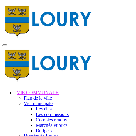
Visiter la page accuei
MENU
PRINCIPAL
VIE COMMUNALE
Plan de la ville
Vie municipale
Les élus
Les commissions
Comptes rendus
Marchés Publics
Budgets