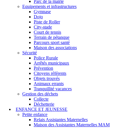
Parc de la mairie
Equipements et infrastructures
Gymnase
Dojo
Piste de Roller
City-stade
Court de tennis
Terrain de pétanque
Parcours sport santé
Maison des associations
Sécurité
Police Rurale
Arrêtés municipaux
Prévention
Citoyens référents
Objets trouvés
Animaux errants
Tranquillité vacances
Gestion des déchets
Collecte
Déchetterie
ENFANCE ET JEUNESSE
Petite enfance
Relais Assistantes Maternelles
Maison des Assistantes Maternelles MAM