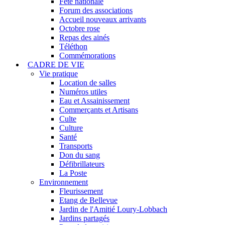
Fête nationale
Forum des associations
Accueil nouveaux arrivants
Octobre rose
Repas des ainés
Téléthon
Commémorations
CADRE DE VIE
Vie pratique
Location de salles
Numéros utiles
Eau et Assainissement
Commerçants et Artisans
Culte
Culture
Santé
Transports
Don du sang
Défibrillateurs
La Poste
Environnement
Fleurissement
Etang de Bellevue
Jardin de l'Amitié Loury-Lobbach
Jardins partagés