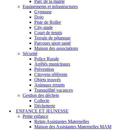
Parc de la mairie
Equipements et infrastructures
Gymnase
Dojo
Piste de Roller
City-stade
Court de tennis
Terrain de pétanque
Parcours sport santé
Maison des associations
Sécurité
Police Rurale
Arrêtés municipaux
Prévention
Citoyens référents
Objets trouvés
Animaux errants
Tranquillité vacances
Gestion des déchets
Collecte
Déchetterie
ENFANCE ET JEUNESSE
Petite enfance
Relais Assistantes Maternelles
Maison des Assistantes Maternelles MAM