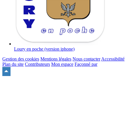
Loury en poche (version iphone)
Gestion des cookies
Mentions légales
Nous contacter
Accessibilité
Plan du site
Contributeurs
Mon espace
Façonné par
Remonter
en
haut
du
site