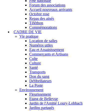
Fête nationale
Forum des associations
Accueil nouveaux arrivants
Octobre rose
Repas des ainés
Téléthon
Commémorations
CADRE DE VIE
Vie pratique
Location de salles
Numéros utiles
Eau et Assainissement
Commerçants et Artisans
Culte
Culture
Santé
Transports
Don du sang
Défibrillateurs
La Poste
Environnement
Fleurissement
Etang de Bellevue
Jardin de l'Amitié Loury-Lobbach
Jardins partagés