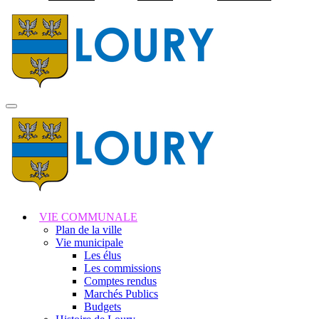
Visiter la page accuei
MENU
PRINCIPAL
VIE COMMUNALE
Plan de la ville
Vie municipale
Les élus
Les commissions
Comptes rendus
Marchés Publics
Budgets