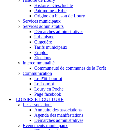
Histoire de Loury
Histoire - Geschichte
Patrimoine - Erbe
Origine du blason de Loury
Services municipaux
Services administratifs
Démarches administratives
Urbanisme
Cimetière
Tarifs municipaux
Emploi
Élections
Intercommunalité
Communauté de communes de la Forêt
Communication
Le P'tit Louriot
Le Louriot
Loury en Poche
Page facebook
LOISIRS ET CULTURE
Les associations
Annuaire des associations
Agenda des manifestations
Démarches administratives
Evénements municipaux